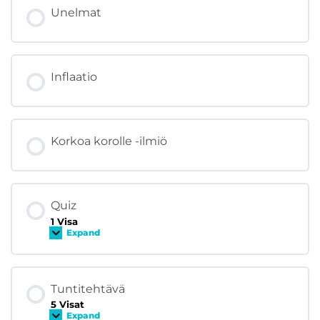
Unelmat
Inflaatio
Korkoa korolle -ilmiö
Quiz
1 Visa
Expand
Q
u
i
z
Tuntitehtävä
5 Visat
Expand
T