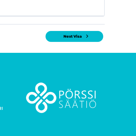
Next Visa
RI