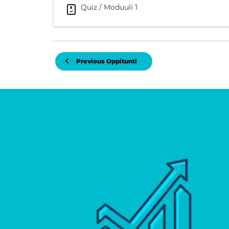
Quiz / Moduuli 1
Previous Oppitunti