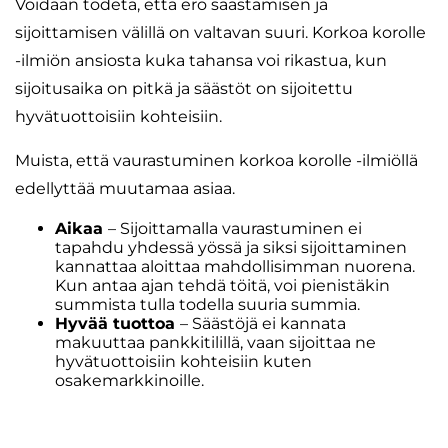
Voidaan todeta, että ero säästämisen ja
sijoittamisen välillä on valtavan suuri. Korkoa korolle
-ilmiön ansiosta kuka tahansa voi rikastua, kun
sijoitusaika on pitkä ja säästöt on sijoitettu
hyvätuottoisiin kohteisiin.
Muista, että vaurastuminen korkoa korolle -ilmiöllä
edellyttää muutamaa asiaa.
Aikaa
– Sijoittamalla vaurastuminen ei
tapahdu yhdessä yössä ja siksi sijoittaminen
kannattaa aloittaa mahdollisimman nuorena.
Kun antaa ajan tehdä töitä, voi pienistäkin
summista tulla todella suuria summia.
Hyvää tuottoa
– Säästöjä ei kannata
makuuttaa pankkitilillä, vaan sijoittaa ne
hyvätuottoisiin kohteisiin kuten
osakemarkkinoille.