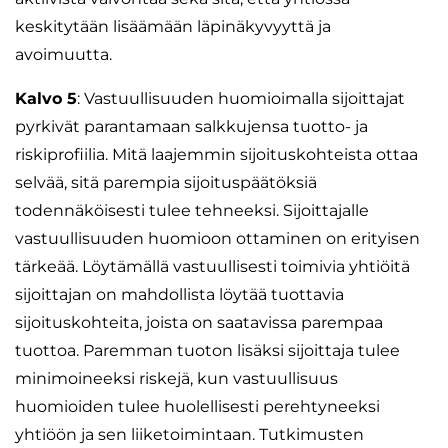
keskitytään lisäämään läpinäkyvyyttä ja
avoimuutta.
Kalvo 5
: Vastuullisuuden huomioimalla sijoittajat
pyrkivät parantamaan salkkujensa tuotto- ja
riskiprofiilia. Mitä laajemmin sijoituskohteista ottaa
selvää, sitä parempia sijoituspäätöksiä
todennäköisesti tulee tehneeksi. Sijoittajalle
vastuullisuuden huomioon ottaminen on erityisen
tärkeää. Löytämällä vastuullisesti toimivia yhtiöitä
sijoittajan on mahdollista löytää tuottavia
sijoituskohteita, joista on saatavissa parempaa
tuottoa. Paremman tuoton lisäksi sijoittaja tulee
minimoineeksi riskejä, kun vastuullisuus
huomioiden tulee huolellisesti perehtyneeksi
yhtiöön ja sen liiketoimintaan. Tutkimusten