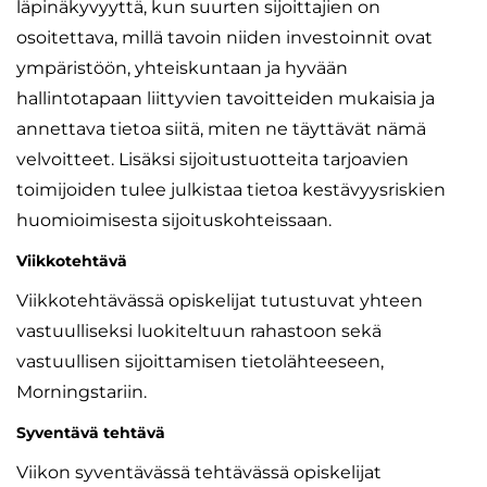
läpinäkyvyyttä, kun suurten sijoittajien on
osoitettava, millä tavoin niiden investoinnit ovat
ympäristöön, yhteiskuntaan ja hyvään
hallintotapaan liittyvien tavoitteiden mukaisia ja
annettava tietoa siitä, miten ne täyttävät nämä
velvoitteet. Lisäksi sijoitustuotteita tarjoavien
toimijoiden tulee julkistaa tietoa kestävyysriskien
huomioimisesta sijoituskohteissaan.
Viikkotehtävä
Viikkotehtävässä opiskelijat tutustuvat yhteen
vastuulliseksi luokiteltuun rahastoon sekä
vastuullisen sijoittamisen tietolähteeseen,
Morningstariin.
Syventävä tehtävä
Viikon syventävässä tehtävässä opiskelijat