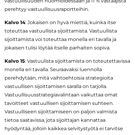
vastuullisuuden huomioidessaan ja 11 % vastaajista
perehtyy vastuullisuusraportteihin.
Kalvo 14
: Jokaisen on hyvä miettiä, kuinka itse
toteuttaa vastuullista sijoittamista. Vastuullista
sijoittamista voi toteuttaa monella eri tavalla ja
jokaisen tulisi löytää itselle parhaiten sopiva.
Kalvo 15
: Vastuulista sijoittamista on toteutettavissa
monella eri tavalla. Seuraavaksi luennolla
perehdytään, mitä vaihtoehtoisia strategioita
vastuullisen sijoittamisen saralla on tarjolla.
Vastuullisuusstrategiavalintaan vaikuttaa omat
tavoitteet vastuullisen sijoittamisen suhteen.
Vastuulliseen sijoittamiseen on paljon valmista
tietoa saatavissa, jota sijoittajan kannattaa
hyödyntää, jolloin kaikkea selvitystyötä ei tarvitse