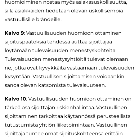
huomioiminen nostaa myös asiakasuskollisuutta,
sillä asiakkaiden tiedetään olevan uskollisempia
vastuullisille brändeille.
Kalvo 9
: Vastuullisuuden huomioon ottaminen
sijoituspäätöksiä tehdessä auttaa sijoittajaa
löytämään tulevaisuuden menestyskohteita.
Tulevaisuuden menestysyhtiöitä tulevat olemaan
ne, jotka ovat kyvykkäitä vastaamaan tulevaisuuden
kysyntään. Vastuullisen sijoittamisen voidaankin
sanoa olevan katsomista tulevaisuuteen.
Kalvo 10
: Vastuullisuuden huomioon ottaminen on
tärkeä osa sijoittajan riskienhallintaa. Vastuullinen
sijoittaminen tarkoittaa käytännössä perusteellista
tutustumista yhtiön liiketoimintaan. Vastuullinen
sijoittaja tuntee omat sijoituskohteensa erittäin