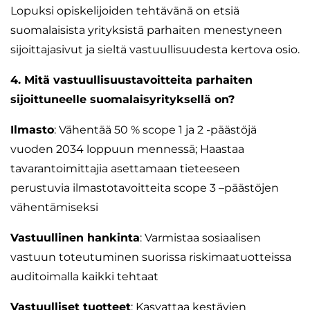
Lopuksi opiskelijoiden tehtävänä on etsiä
suomalaisista yrityksistä parhaiten menestyneen
sijoittajasivut ja sieltä vastuullisuudesta kertova osio.
4. Mitä vastuullisuustavoitteita parhaiten
sijoittuneelle suomalaisyrityksellä on?
Ilmasto
: Vähentää 50 % scope 1 ja 2 -päästöjä
vuoden 2034 loppuun mennessä; Haastaa
tavarantoimittajia asettamaan tieteeseen
perustuvia ilmastotavoitteita scope 3 –päästöjen
vähentämiseksi
Vastuullinen hankinta
: Varmistaa sosiaalisen
vastuun toteutuminen suorissa riskimaatuotteissa
auditoimalla kaikki tehtaat
Vastuulliset tuotteet
: Kasvattaa kestävien