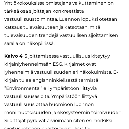
Yhtiökokouksissa omistajana vaikuttaminen on
tärkeä osa sijoittajan konkreettista
vastuullisuustoimintaa. Luennon lopuksi otetaan
katsaus tulevaisuuteen ja katsotaan, mitä
tulevaisuuden trendejä vastuullisen sijoittamisen
saralla on näköpiirissä.
Kalvo 4
: Sijoittamisessa vastuullisuus kiteytyy
kirjainlyhennelmään ESG. Kirjaimet ovat
lyhennelmiä vastuullisuuden eri näkökulmista. E-
kirjain tulee englanninkielisestä termistä
”Environmental” eli ympäristöön liittyviä
vastuullisuusasioita. Ympäristöön liittyvä
vastuullisuus ottaa huomioon luonnon
monimuotoisuuden ja ekosysteemin toimivuuden.
Sijoittajat pyrkivät arvioimaan siten esimerkiksi
sijoituskohteen päästövaikutuksia tai