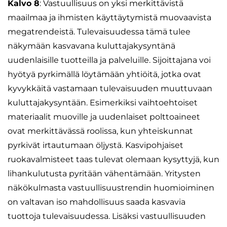
Kalvo 8
: Vastuullisuus on yksi merkittävistä
maailmaa ja ihmisten käyttäytymistä muovaavista
megatrendeistä. Tulevaisuudessa tämä tulee
näkymään kasvavana kuluttajakysyntänä
uudenlaisille tuotteilla ja palveluille. Sijoittajana voi
hyötyä pyrkimällä löytämään yhtiöitä, jotka ovat
kyvykkäitä vastamaan tulevaisuuden muuttuvaan
kuluttajakysyntään. Esimerkiksi vaihtoehtoiset
materiaalit muoville ja uudenlaiset polttoaineet
ovat merkittävässä roolissa, kun yhteiskunnat
pyrkivät irtautumaan öljystä. Kasvipohjaiset
ruokavalmisteet taas tulevat olemaan kysyttyjä, kun
lihankulutusta pyritään vähentämään. Yritysten
näkökulmasta vastuullisuustrendin huomioiminen
on valtavan iso mahdollisuus saada kasvavia
tuottoja tulevaisuudessa. Lisäksi vastuullisuuden