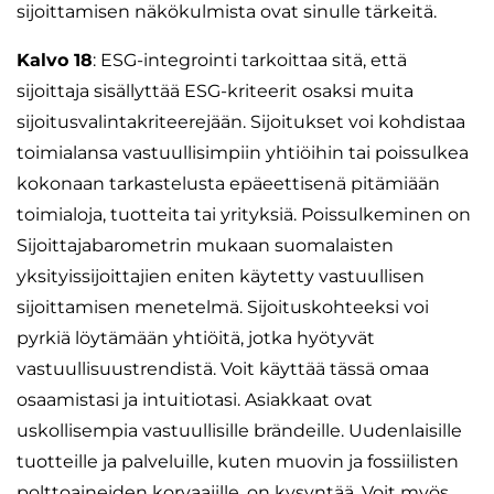
sijoittamisen näkökulmista ovat sinulle tärkeitä.
Kalvo 18
: ESG-integrointi tarkoittaa sitä, että
sijoittaja sisällyttää ESG-kriteerit osaksi muita
sijoitusvalintakriteerejään. Sijoitukset voi kohdistaa
toimialansa vastuullisimpiin yhtiöihin tai poissulkea
kokonaan tarkastelusta epäeettisenä pitämiään
toimialoja, tuotteita tai yrityksiä. Poissulkeminen on
Sijoittajabarometrin mukaan suomalaisten
yksityissijoittajien eniten käytetty vastuullisen
sijoittamisen menetelmä. Sijoituskohteeksi voi
pyrkiä löytämään yhtiöitä, jotka hyötyvät
vastuullisuustrendistä. Voit käyttää tässä omaa
osaamistasi ja intuitiotasi. Asiakkaat ovat
uskollisempia vastuullisille brändeille. Uudenlaisille
tuotteille ja palveluille, kuten muovin ja fossiilisten
polttoaineiden korvaajille, on kysyntää. Voit myös