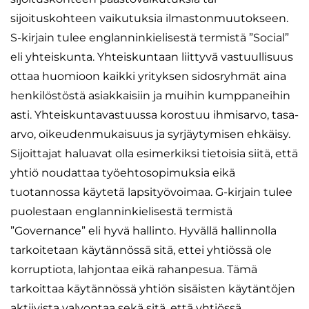
sijoituskohteen vaikutuksia ilmastonmuutokseen.
S-kirjain tulee englanninkielisestä termistä ”Social”
eli yhteiskunta. Yhteiskuntaan liittyvä vastuullisuus
ottaa huomioon kaikki yrityksen sidosryhmät aina
henkilöstöstä asiakkaisiin ja muihin kumppaneihin
asti. Yhteiskuntavastuussa korostuu ihmisarvo, tasa-
arvo, oikeudenmukaisuus ja syrjäytymisen ehkäisy.
Sijoittajat haluavat olla esimerkiksi tietoisia siitä, että
yhtiö noudattaa työehtosopimuksia eikä
tuotannossa käytetä lapsityövoimaa. G-kirjain tulee
puolestaan englanninkielisestä termistä
”Governance” eli hyvä hallinto. Hyvällä hallinnolla
tarkoitetaan käytännössä sitä, ettei yhtiössä ole
korruptiota, lahjontaa eikä rahanpesua. Tämä
tarkoittaa käytännössä yhtiön sisäisten käytäntöjen
aktiivista valvontaa sekä sitä, että yhtiössä