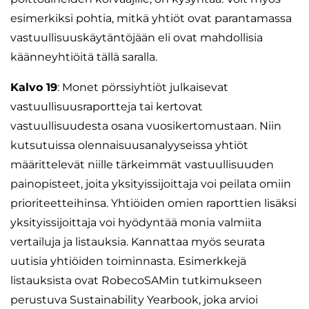
esimerkiksi pohtia, mitkä yhtiöt ovat parantamassa
vastuullisuuskäytäntöjään eli ovat mahdollisia
käänneyhtiöitä tällä saralla.
Kalvo 19
: Monet pörssiyhtiöt julkaisevat
vastuullisuusraportteja tai kertovat
vastuullisuudesta osana vuosikertomustaan. Niin
kutsutuissa olennaisuusanalyyseissa yhtiöt
määrittelevät niille tärkeimmät vastuullisuuden
painopisteet, joita yksityissijoittaja voi peilata omiin
prioriteetteihinsa. Yhtiöiden omien raporttien lisäksi
yksityissijoittaja voi hyödyntää monia valmiita
vertailuja ja listauksia. Kannattaa myös seurata
uutisia yhtiöiden toiminnasta. Esimerkkejä
listauksista ovat RobecoSAMin tutkimukseen
perustuva Sustainability Yearbook, joka arvioi