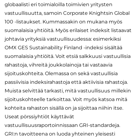
globaalisti eri toimialoilla toimivien yritysten
vastuullisuutta, samoin Corporate Knightsin Global
100 -listaukset. Kummassakin on mukana myös
suomalaisia yhtiöitä. Myös erilaiset indeksit listaavat
johtavia yrityksiä vastuullisuudessa: esimerkiksi
OMX GES Sustainability Finland -indeksi sisältää
suomalaisia yhtiöitä. Voit etsiä salkkuusi vastuullisia
rahastoja, vihreitä joukkolainoja tai vastaavia
sijoituskohteita. Olemassa on sekä vastuullisia
passiivisia indeksirahastoja että aktiivisia rahastoja.
Muista selvittää tarkasti, mitä vastuullisuus millekin
sijoituskohteelle tarkoittaa. Voit myös katsoa mitä
kohteita rahaston sisällä on ja sijoittaa niihin itse.
Useat pörssiyhtiöt käyttävät
vastuullisuusraportoinnissaan GRI-standardeja.
GRI:n tavoitteena on luoda yhteinen yleisesti