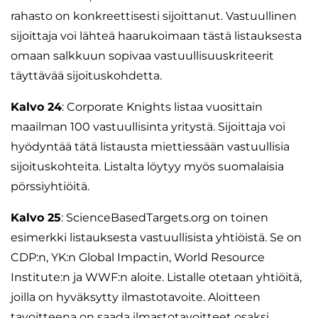
rahasto on konkreettisesti sijoittanut. Vastuullinen
sijoittaja voi lähteä haarukoimaan tästä listauksesta
omaan salkkuun sopivaa vastuullisuuskriteerit
täyttävää sijoituskohdetta.
Kalvo 24
: Corporate Knights listaa vuosittain
maailman 100 vastuullisinta yritystä. Sijoittaja voi
hyödyntää tätä listausta miettiessään vastuullisia
sijoituskohteita. Listalta löytyy myös suomalaisia
pörssiyhtiöitä.
Kalvo 25
: ScienceBasedTargets.org on toinen
esimerkki listauksesta vastuullisista yhtiöistä. Se on
CDP:n, YK:n Global Impactin, World Resource
Institute:n ja WWF:n aloite. Listalle otetaan yhtiöitä,
joilla on hyväksytty ilmastotavoite. Aloitteen
tavoitteena on saada ilmastotavoitteet osaksi