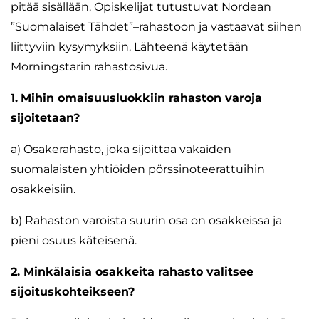
pitää sisällään. Opiskelijat tutustuvat Nordean
”Suomalaiset Tähdet”–rahastoon ja vastaavat siihen
liittyviin kysymyksiin. Lähteenä käytetään
Morningstarin rahastosivua.
1.
Mihin omaisuusluokkiin rahaston varoja
sijoitetaan?
a) Osakerahasto, joka sijoittaa vakaiden
suomalaisten yhtiöiden pörssinoteerattuihin
osakkeisiin.
b) Rahaston varoista suurin osa on osakkeissa ja
pieni osuus käteisenä.
2. Minkälaisia osakkeita rahasto valitsee
sijoituskohteikseen?