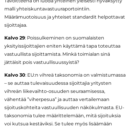
Tavoitteena on luoda yhteinen yleisesti hyväksytty
malli yhteiskuntavastuuraportointiin.
Määrämuotoisuus ja yhteiset standardit helpottavat
sijoittajaa.
Kalvo 29
: Poissulkeminen on suomalaisten
yksityissijoittajien eniten käyttämä tapa toteuttaa
vastuullista sijoittamista. Minkä toimialan sinä
jättäisit pois vastuullisuussyistä?
Kalvo 30
: EU:n vihreä taksonomia on valmistumassa
– se auttaa tulevaisuudessa sijoittajia yritysten
vihreän liikevaihto-osuuden seuraamisessa,
vähentää ”viherpesua” ja auttaa vertailemaan
sijoituskohteita vastuullisuuden näkökulmasta. EU-
taksonomia tulee määrittelemään, mitä sijoituksia
voi kutsua kestäviksi. Se tulee myös lisäämään