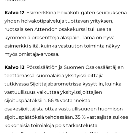
Kalvo 12
: Esimerkkinä hoivakoti-gaten seurauksena
yhden hoivakotipalveluja tuottavan yrityksen,
ruotsalaisen Attendon osakekurssi tuli useita
kymmeniä prosentteja alaspäin. Tämä on hyvä
esimerkki siitä, kuinka vastuuton toiminta näkyy
myös omistaja-arvossa.
Kalvo 13
: Pörssisäätiön ja Suomen Osakesäästäjien
teettämässä, suomalaisia yksityissijoittajia
tutkivassa Sijoittajabarometrissa kysyttiin, kuinka
vastuullisuus vaikuttaa yksityissijoittajien
sijoituspäätöksiin. 66 % vastanneista
osakesijoittajista ottaa vastuullisuuden huomioon
sijoituspäätöksiä tehdessään. 35 % vastaajista sulkee
kokonaisia toimialoja pois tarkastelusta