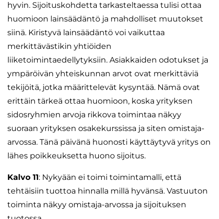
hyvin. Sijoituskohdetta tarkasteltaessa tulisi ottaa
huomioon lainsäädäntö ja mahdolliset muutokset
siinä. Kiristyvä lainsäädäntö voi vaikuttaa
merkittävästikin yhtiöiden
liiketoimintaedellytyksiin. Asiakkaiden odotukset ja
ympäröivän yhteiskunnan arvot ovat merkittäviä
tekijöitä, jotka määrittelevät kysyntää. Nämä ovat
erittäin tärkeä ottaa huomioon, koska yrityksen
sidosryhmien arvoja rikkova toimintaa näkyy
suoraan yrityksen osakekurssissa ja siten omistaja-
arvossa. Tänä päivänä huonosti käyttäytyvä yritys on
lähes poikkeuksetta huono sijoitus.
Kalvo 11
: Nykyään ei toimi toimintamalli, että
tehtäisiin tuottoa hinnalla millä hyvänsä. Vastuuton
toiminta näkyy omistaja-arvossa ja sijoituksen
tuotossa.