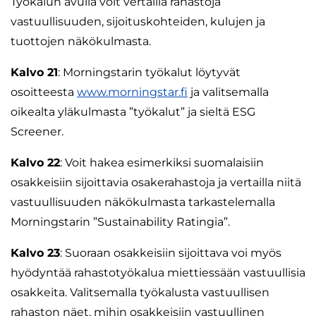
Työkalun avulla voit vertailla rahastoja
vastuullisuuden, sijoituskohteiden, kulujen ja
tuottojen näkökulmasta.
Kalvo 21
: Morningstarin työkalut löytyvät
osoitteesta
www.morningstar.fi
ja valitsemalla
oikealta yläkulmasta ”työkalut” ja sieltä ESG
Screener.
Kalvo 22
: Voit hakea esimerkiksi suomalaisiin
osakkeisiin sijoittavia osakerahastoja ja vertailla niitä
vastuullisuuden näkökulmasta tarkastelemalla
Morningstarin ”Sustainability Ratingia”.
Kalvo 23
: Suoraan osakkeisiin sijoittava voi myös
hyödyntää rahastotyökalua miettiessään vastuullisia
osakkeita. Valitsemalla työkalusta vastuullisen
rahaston näet, mihin osakkeisiin vastuullinen