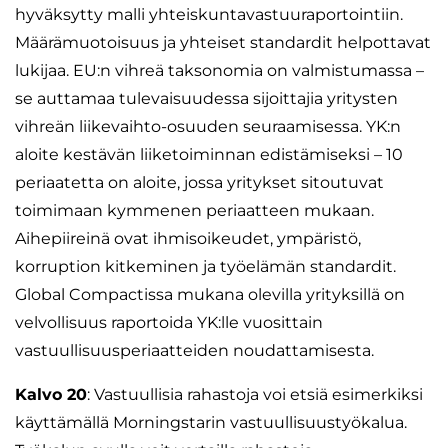
hyväksytty malli yhteiskuntavastuuraportointiin.
Määrämuotoisuus ja yhteiset standardit helpottavat
lukijaa. EU:n vihreä taksonomia on valmistumassa –
se auttamaa tulevaisuudessa sijoittajia yritysten
vihreän liikevaihto-osuuden seuraamisessa. YK:n
aloite kestävän liiketoiminnan edistämiseksi – 10
periaatetta on aloite, jossa yritykset sitoutuvat
toimimaan kymmenen periaatteen mukaan.
Aihepiireinä ovat ihmisoikeudet, ympäristö,
korruption kitkeminen ja työelämän standardit.
Global Compactissa mukana olevilla yrityksillä on
velvollisuus raportoida YK:lle vuosittain
vastuullisuusperiaatteiden noudattamisesta.
Kalvo 20
: Vastuullisia rahastoja voi etsiä esimerkiksi
käyttämällä Morningstarin vastuullisuustyökalua.