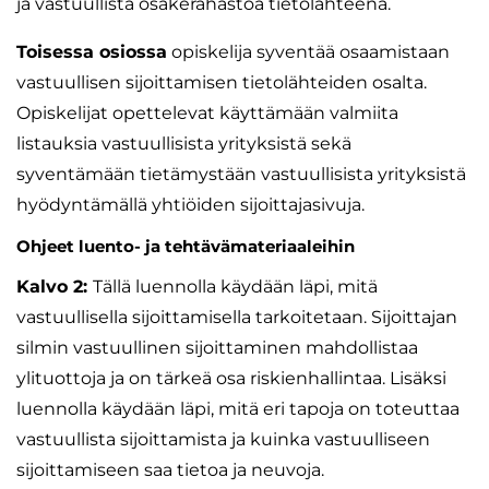
ja vastuullista osakerahastoa tietolähteenä.
Toisessa osiossa
opiskelija syventää osaamistaan
vastuullisen sijoittamisen tietolähteiden osalta.
Opiskelijat opettelevat käyttämään valmiita
listauksia vastuullisista yrityksistä sekä
syventämään tietämystään vastuullisista yrityksistä
hyödyntämällä yhtiöiden sijoittajasivuja.
Ohjeet luento- ja tehtävämateriaaleihin
Kalvo 2:
Tällä luennolla käydään läpi, mitä
vastuullisella sijoittamisella tarkoitetaan. Sijoittajan
silmin vastuullinen sijoittaminen mahdollistaa
ylituottoja ja on tärkeä osa riskienhallintaa. Lisäksi
luennolla käydään läpi, mitä eri tapoja on toteuttaa
vastuullista sijoittamista ja kuinka vastuulliseen
sijoittamiseen saa tietoa ja neuvoja.