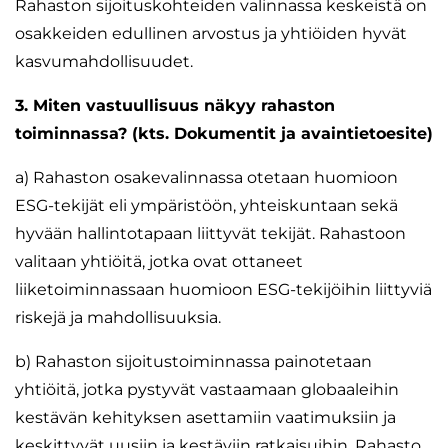
Rahaston sijoituskohteiden valinnassa keskeistä on
osakkeiden edullinen arvostus ja yhtiöiden hyvät
kasvumahdollisuudet.
3. Miten vastuullisuus näkyy rahaston
toiminnassa? (kts. Dokumentit ja avaintietoesite)
a) Rahaston osakevalinnassa otetaan huomioon
ESG-tekijät eli ympäristöön, yhteiskuntaan sekä
hyvään hallintotapaan liittyvät tekijät. Rahastoon
valitaan yhtiöitä, jotka ovat ottaneet
liiketoiminnassaan huomioon ESG-tekijöihin liittyviä
riskejä ja mahdollisuuksia.
b) Rahaston sijoitustoiminnassa painotetaan
yhtiöitä, jotka pystyvät vastaamaan globaaleihin
kestävän kehityksen asettamiin vaatimuksiin ja
keskittyvät uusiin ja kestäviin ratkaisuihin. Rahasto