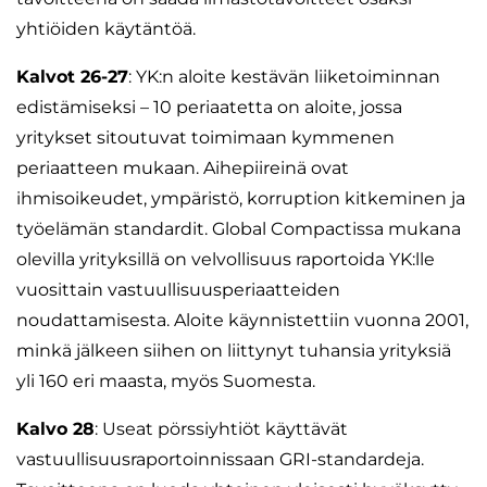
yhtiöiden käytäntöä.
Kalvot 26-27
: YK:n aloite kestävän liiketoiminnan
edistämiseksi – 10 periaatetta on aloite, jossa
yritykset sitoutuvat toimimaan kymmenen
periaatteen mukaan. Aihepiireinä ovat
ihmisoikeudet, ympäristö, korruption kitkeminen ja
työelämän standardit. Global Compactissa mukana
olevilla yrityksillä on velvollisuus raportoida YK:lle
vuosittain vastuullisuusperiaatteiden
noudattamisesta. Aloite käynnistettiin vuonna 2001,
minkä jälkeen siihen on liittynyt tuhansia yrityksiä
yli 160 eri maasta, myös Suomesta.
Kalvo 28
: Useat pörssiyhtiöt käyttävät
vastuullisuusraportoinnissaan GRI-standardeja.