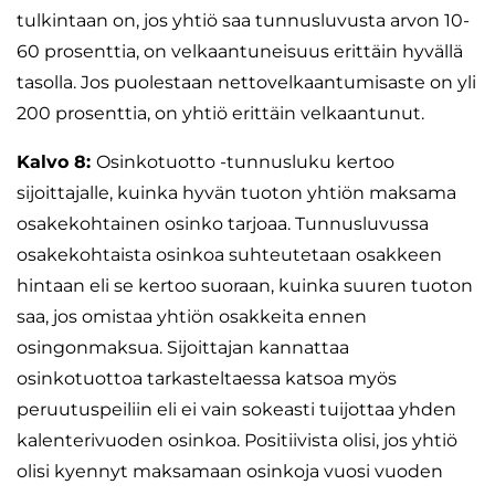
tulkintaan on, jos yhtiö saa tunnusluvusta arvon 10-
60 prosenttia, on velkaantuneisuus erittäin hyvällä
tasolla. Jos puolestaan nettovelkaantumisaste on yli
200 prosenttia, on yhtiö erittäin velkaantunut.
Kalvo 8:
Osinkotuotto -tunnusluku kertoo
sijoittajalle, kuinka hyvän tuoton yhtiön maksama
osakekohtainen osinko tarjoaa. Tunnusluvussa
osakekohtaista osinkoa suhteutetaan osakkeen
hintaan eli se kertoo suoraan, kuinka suuren tuoton
saa, jos omistaa yhtiön osakkeita ennen
osingonmaksua. Sijoittajan kannattaa
osinkotuottoa tarkasteltaessa katsoa myös
peruutuspeiliin eli ei vain sokeasti tuijottaa yhden
kalenterivuoden osinkoa. Positiivista olisi, jos yhtiö
olisi kyennyt maksamaan osinkoja vuosi vuoden