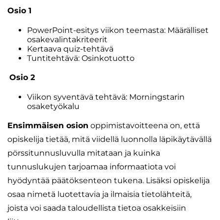
Osio 1
PowerPoint-esitys viikon teemasta: Määrälliset
osakevalintakriteerit
Kertaava quiz-tehtävä
Tuntitehtävä: Osinkotuotto
Osio 2
Viikon syventävä tehtävä: Morningstarin
osaketyökalu
Ensimmäisen osion
oppimistavoitteena on, että
opiskelija tietää, mitä viidellä luonnolla läpikäytävällä
pörssitunnusluvulla mitataan ja kuinka
tunnuslukujen tarjoamaa informaatiota voi
hyödyntää päätöksenteon tukena. Lisäksi opiskelija
osaa nimetä luotettavia ja ilmaisia tietolähteitä,
joista voi saada taloudellista tietoa osakkeisiin