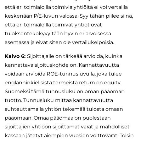
että eri toimialoilla toimivia yhtiöitä ei voi vertailla
keskenään P/E-luvun valossa. Syy tähän piilee siinä,
että eri toimialoilla toimivat yhtiöt ovat
tuloksentekokyvyltään hyvin eriarvoisessa
asemassa ja eivät siten ole vertailukelpoisia.
Kalvo 6:
Sijoittajalle on tärkeää arvioida, kuinka
kannattava sijoituskohde on. Kannattavuutta
voidaan arvioida ROE-tunnusluvulla, joka tulee
englanninkielisistä termeistä return on equity.
Suomeksi tämä tunnusluku on oman pääoman
tuotto. Tunnusluku mittaa kannattavuutta
suhteuttamalla yhtiön tekemää tulosta omaan
pääomaan. Omaa pääomaa on puolestaan
sijoittajien yhtiöön sijoittamat varat ja mahdolliset
kassaan jätetyt aiempien vuosien voittovarat. Toisin