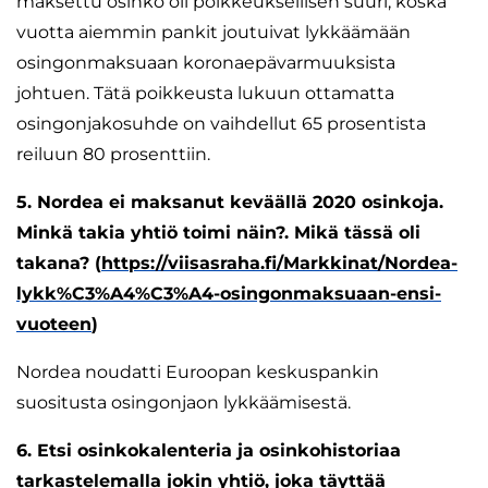
maksettu osinko oli poikkeuksellisen suuri, koska
vuotta aiemmin pankit joutuivat lykkäämään
osingonmaksuaan koronaepävarmuuksista
johtuen. Tätä poikkeusta lukuun ottamatta
osingonjakosuhde on vaihdellut 65 prosentista
reiluun 80 prosenttiin.
5. Nordea ei maksanut keväällä 2020 osinkoja.
Minkä takia yhtiö toimi näin?. Mikä tässä oli
takana? (
https://viisasraha.fi/Markkinat/Nordea-
lykk%C3%A4%C3%A4-osingonmaksuaan-ensi-
vuoteen
)
Nordea noudatti Euroopan keskuspankin
suositusta osingonjaon lykkäämisestä.
6. Etsi osinkokalenteria ja osinkohistoriaa
tarkastelemalla jokin yhtiö, joka täyttää