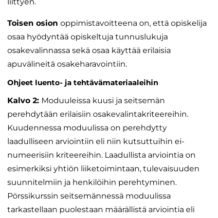
liittyen.
Toisen osion
oppimistavoitteena on, että opiskelija
osaa hyödyntää opiskeltuja tunnuslukuja
osakevalinnassa sekä osaa käyttää erilaisia
apuvälineitä osakeharavointiin.
Ohjeet luento- ja tehtävämateriaaleihin
Kalvo 2:
Moduuleissa kuusi ja seitsemän
perehdytään erilaisiin osakevalintakriteereihin.
Kuudennessa moduulissa on perehdytty
laadulliseen arviointiin eli niin kutsuttuihin ei-
numeerisiin kriteereihin. Laadullista arviointia on
esimerkiksi yhtiön liiketoimintaan, tulevaisuuden
suunnitelmiin ja henkilöihin perehtyminen.
Pörssikurssin seitsemännessä moduulissa
tarkastellaan puolestaan määrällistä arviointia eli