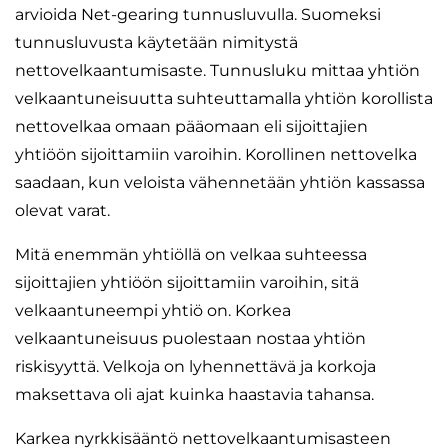
arvioida Net-gearing tunnusluvulla. Suomeksi
tunnusluvusta käytetään nimitystä
nettovelkaantumisaste. Tunnusluku mittaa yhtiön
velkaantuneisuutta suhteuttamalla yhtiön korollista
nettovelkaa omaan pääomaan eli sijoittajien
yhtiöön sijoittamiin varoihin. Korollinen nettovelka
saadaan, kun veloista vähennetään yhtiön kassassa
olevat varat.
Mitä enemmän yhtiöllä on velkaa suhteessa
sijoittajien yhtiöön sijoittamiin varoihin, sitä
velkaantuneempi yhtiö on. Korkea
velkaantuneisuus puolestaan nostaa yhtiön
riskisyyttä. Velkoja on lyhennettävä ja korkoja
maksettava oli ajat kuinka haastavia tahansa.
Karkea nyrkkisääntö nettovelkaantumisasteen