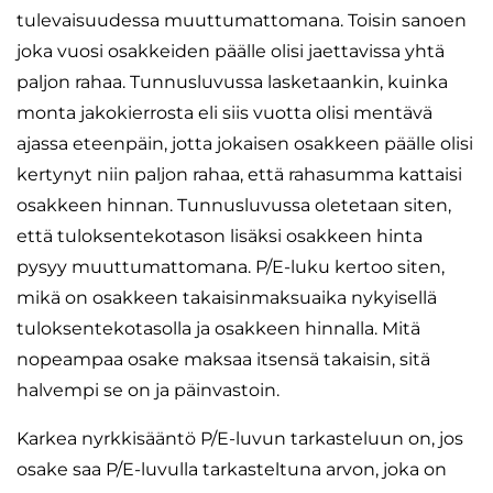
tulevaisuudessa muuttumattomana. Toisin sanoen
joka vuosi osakkeiden päälle olisi jaettavissa yhtä
paljon rahaa. Tunnusluvussa lasketaankin, kuinka
monta jakokierrosta eli siis vuotta olisi mentävä
ajassa eteenpäin, jotta jokaisen osakkeen päälle olisi
kertynyt niin paljon rahaa, että rahasumma kattaisi
osakkeen hinnan. Tunnusluvussa oletetaan siten,
että tuloksentekotason lisäksi osakkeen hinta
pysyy muuttumattomana. P/E-luku kertoo siten,
mikä on osakkeen takaisinmaksuaika nykyisellä
tuloksentekotasolla ja osakkeen hinnalla. Mitä
nopeampaa osake maksaa itsensä takaisin, sitä
halvempi se on ja päinvastoin.
Karkea nyrkkisääntö P/E-luvun tarkasteluun on, jos
osake saa P/E-luvulla tarkasteltuna arvon, joka on