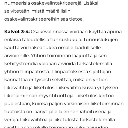
numeerisia osakevalintakriteerejä. Lisäksi
selvitetään, mistä määrällisiin
osakevalintakriteereihin saa tietoa.
Kalvot 3-4:
Osakevalinnassa voidaan käyttää apuna
erilaisia taloudellisia tunnuslukuja. Tunnuslukujen
kautta voi hakea tukea omalle laadulliselle
arvioinnille. Yhtiön toiminnan laajuutta ja sen
kehitystrendiä voidaan arvioida tarkastelemalla
yhtiön tilinpäätöstä. Tilinpäätöksestä sijoittajan
kannattaa erityisesti selvittää, mikä on yhtiön
liikevaihto ja liiketulos. Liikevaihto kuvaa yrityksen
liiketoiminnan myyntituottoja. Liiketulos kertoo
puolestaan, kuinka paljon varsinaisen liiketoiminnan
tuotoista on jäänyt jäljellä ennen rahoituseriä ja
veroja. Liikevaihtoa ja liiketulosta tarkastelemalla
sijoittaja saa selville toiminnan nykylaajuuden.