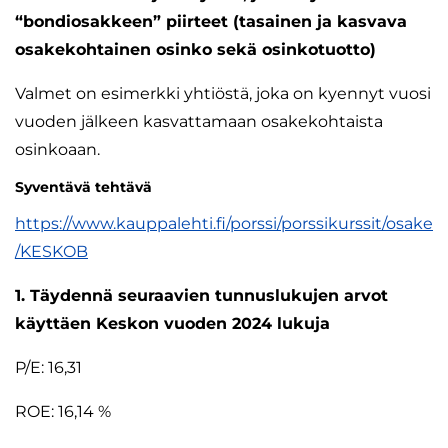
“bondiosakkeen” piirteet (tasainen ja kasvava
osakekohtainen osinko sekä osinkotuotto)
Valmet on esimerkki yhtiöstä, joka on kyennyt vuosi
vuoden jälkeen kasvattamaan osakekohtaista
osinkoaan.
Syventävä tehtävä
https://www.kauppalehti.fi/porssi/porssikurssit/osake
/KESKOB
1. Täydennä seuraavien tunnuslukujen arvot
käyttäen Keskon vuoden 2024 lukuja
P/E: 16,31
ROE: 16,14 %