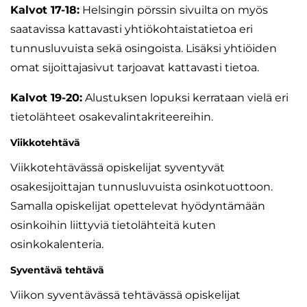
Kalvot 17-18:
Helsingin pörssin sivuilta on myös
saatavissa kattavasti yhtiökohtaistatietoa eri
tunnusluvuista sekä osingoista. Lisäksi yhtiöiden
omat sijoittajasivut tarjoavat kattavasti tietoa.
Kalvot 19-20:
Alustuksen lopuksi kerrataan vielä eri
tietolähteet osakevalintakriteereihin.
Viikkotehtävä
Viikkotehtävässä opiskelijat syventyvät
osakesijoittajan tunnusluvuista osinkotuottoon.
Samalla opiskelijat opettelevat hyödyntämään
osinkoihin liittyviä tietolähteitä kuten
osinkokalenteria.
Syventävä tehtävä
Viikon syventävässä tehtävässä opiskelijat