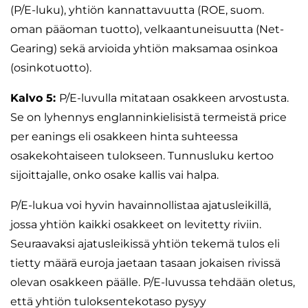
(P/E-luku), yhtiön kannattavuutta (ROE, suom.
oman pääoman tuotto), velkaantuneisuutta (Net-
Gearing) sekä arvioida yhtiön maksamaa osinkoa
(osinkotuotto).
Kalvo 5:
P/E-luvulla mitataan osakkeen arvostusta.
Se on lyhennys englanninkielisistä termeistä price
per eanings eli osakkeen hinta suhteessa
osakekohtaiseen tulokseen. Tunnusluku kertoo
sijoittajalle, onko osake kallis vai halpa.
P/E-lukua voi hyvin havainnollistaa ajatusleikillä,
jossa yhtiön kaikki osakkeet on levitetty riviin.
Seuraavaksi ajatusleikissä yhtiön tekemä tulos eli
tietty määrä euroja jaetaan tasaan jokaisen rivissä
olevan osakkeen päälle. P/E-luvussa tehdään oletus,
että yhtiön tuloksentekotaso pysyy