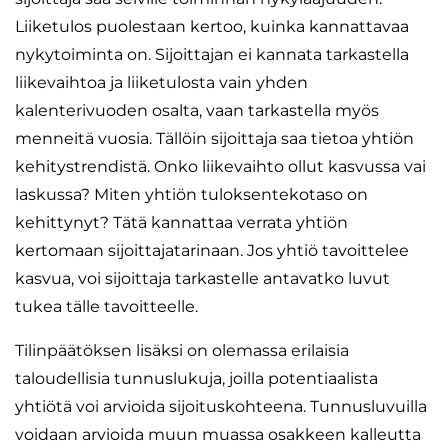
Liiketulos puolestaan kertoo, kuinka kannattavaa
nykytoiminta on. Sijoittajan ei kannata tarkastella
liikevaihtoa ja liiketulosta vain yhden
kalenterivuoden osalta, vaan tarkastella myös
menneitä vuosia. Tällöin sijoittaja saa tietoa yhtiön
kehitystrendistä. Onko liikevaihto ollut kasvussa vai
laskussa? Miten yhtiön tuloksentekotaso on
kehittynyt? Tätä kannattaa verrata yhtiön
kertomaan sijoittajatarinaan. Jos yhtiö tavoittelee
kasvua, voi sijoittaja tarkastelle antavatko luvut
tukea tälle tavoitteelle.
Tilinpäätöksen lisäksi on olemassa erilaisia
taloudellisia tunnuslukuja, joilla potentiaalista
yhtiötä voi arvioida sijoituskohteena. Tunnusluvuilla
voidaan arvioida muun muassa osakkeen kalleutta