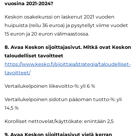
vuosina 2021-2024?
Keskon osakekurssi on laskenut 2021 vuoden
huipuista (reilu 36 euroa) ja pysytellyt viime vuodet
15 euron ja 20 euron välimaastossa.
8. Avaa Keskon sijoittajasivut. Mitkä ovat Keskon
taloudelliset tavoitteet
https://www.kesko.fi/sijoittaja/strategia/taloudelliset-
tavoitteet/
Vertailukelpoinen liikevoitto-%: yli 6 %
Vertailukelpoinen sidotun pääoman tuotto-%: yli
14,5 %
Korolliset nettovelat/käyttökate: enintään 2,5
9. Avaa Keskon sijoittajasivut vielä kerran