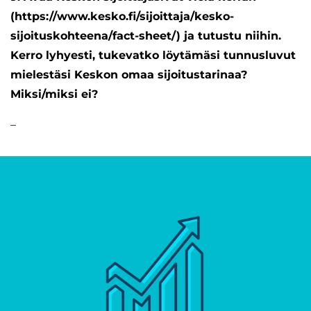
(https://www.kesko.fi/sijoittaja/kesko-
sijoituskohteena/fact-sheet/) ja tutustu niihin.
Kerro lyhyesti, tukevatko löytämäsi tunnusluvut
mielestäsi Keskon omaa sijoitustarinaa?
Miksi/miksi ei?
–