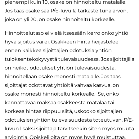
pienempi kuin 10, osake on hinnoiteltu matalalle.
Jos taas osake saa P/E-luvulla tarkasteltuna arvon,
joka on yli 20, on osake hinnoiteltu korkealle.
Hinnoittelutaso ei vielä itsessään kerro onko yhtiö
hyvä sijoitus vai ei. Osakkeen hinta heijastelee
ennen kaikkea sijoittajien odotuksia yhtiön
tuloksentekokyvystä tulevaisuudessa. Jos sijoittajilla
on heikot odotukset yhtiön tulevaisuudesta,
hinnoitellaan osake monesti matalalle. Jos taas
sijoittajat odottavat yhtiöltä vahvaa kasvua, on
osake monesti hinnoiteltu korkealle. Se, onko
kannattavaa maksaa osakkeesta matalaa tai
korkeaa hintaa riippuu siitä, uskooko sijoittajien
odotuksien yhtiön tulevaisuudesta toteutuvan. P/E-
luvun lisäksi sijoittaja tarvitseekin siten myös muuta
arviointia. Opiskelijoita on myös hyvä muistuttaa,