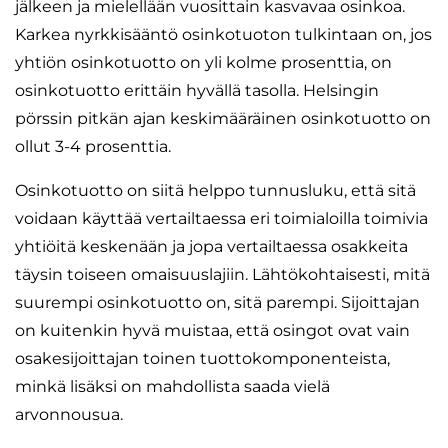
jälkeen ja mielellään vuosittain kasvavaa osinkoa.
Karkea nyrkkisääntö osinkotuoton tulkintaan on, jos
yhtiön osinkotuotto on yli kolme prosenttia, on
osinkotuotto erittäin hyvällä tasolla. Helsingin
pörssin pitkän ajan keskimääräinen osinkotuotto on
ollut 3-4 prosenttia.
Osinkotuotto on siitä helppo tunnusluku, että sitä
voidaan käyttää vertailtaessa eri toimialoilla toimivia
yhtiöitä keskenään ja jopa vertailtaessa osakkeita
täysin toiseen omaisuuslajiin. Lähtökohtaisesti, mitä
suurempi osinkotuotto on, sitä parempi. Sijoittajan
on kuitenkin hyvä muistaa, että osingot ovat vain
osakesijoittajan toinen tuottokomponenteista,
minkä lisäksi on mahdollista saada vielä
arvonnousua.