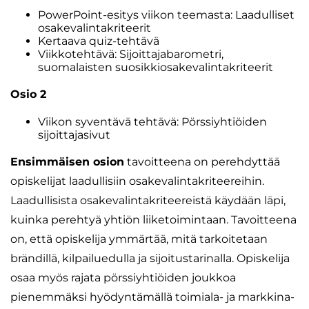
PowerPoint-esitys viikon teemasta: Laadulliset
osakevalintakriteerit
Kertaava quiz-tehtävä
Viikkotehtävä: Sijoittajabarometri,
suomalaisten suosikkiosakevalintakriteerit
Osio 2
Viikon syventävä tehtävä: Pörssiyhtiöiden
sijoittajasivut
Ensimmäisen osion
tavoitteena on perehdyttää
opiskelijat laadullisiin osakevalintakriteereihin.
Laadullisista osakevalintakriteereistä käydään läpi,
kuinka perehtyä yhtiön liiketoimintaan. Tavoitteena
on, että opiskelija ymmärtää, mitä tarkoitetaan
brändillä, kilpailuedulla ja sijoitustarinalla. Opiskelija
osaa myös rajata pörssiyhtiöiden joukkoa
pienemmäksi hyödyntämällä toimiala- ja markkina-