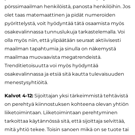
pörssimaailman henkilöistä, panosta henkilöihin. Jos
olet taas matemaattinen ja pidät numeroiden
pyörittelystä, voit hyödyntää tätä osaamista myös
osakevalinnassa tunnuslukuja tarkastelemalla. Voi
olla myös niin, että ylipäätään seuraat aktiivisesti
maailman tapahtumia ja sinulla on näkemystä
maailmaa muovaavista megatrendeistä.
Trenditietoisuutta voi myös hyödyntää
osakevalinnassa ja etsiä sitä kautta tulevaisuuden
menestysyhtiöitä.
Kalvot 4-12:
Sijoittajan yksi tärkeimmistä tehtävistä
on perehtyä kiinnostuksen kohteena olevan yhtiön
liiketoimintaan. Liiketoimintaan perehtyminen
tarkoittaa käytännössä sitä, että sijoittaja selvittää,
mitä yhtiö tekee. Toisin sanoen mikä on se tuote tai