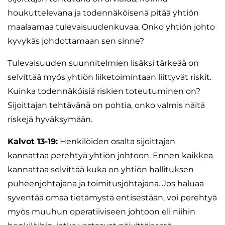
houkuttelevana ja todennäköisenä pitää yhtiön
maalaamaa tulevaisuudenkuvaa. Onko yhtiön johto
kyvykäs johdottamaan sen sinne?
Tulevaisuuden suunnitelmien lisäksi tärkeää on
selvittää myös yhtiön liiketoimintaan liittyvät riskit.
Kuinka todennäköisiä riskien toteutuminen on?
Sijoittajan tehtävänä on pohtia, onko valmis näitä
riskejä hyväksymään.
Kalvot 13-19:
Henkilöiden osalta sijoittajan
kannattaa perehtyä yhtiön johtoon. Ennen kaikkea
kannattaa selvittää kuka on yhtiön hallituksen
puheenjohtajana ja toimitusjohtajana. Jos haluaa
syventää omaa tietämystä entisestään, voi perehtyä
myös muuhun operatiiviseen johtoon eli niihin