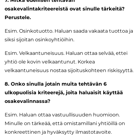
7. Mitkä edellisen tehtävän
osakevalintakriteereistä ovat sinulle tärkeitä?
Perustele.
Esim. Osinkotuotto. Haluan saada vakaata tuottoa ja
siksi sijoitan osinkoyhtiöihin.
Esim. Velkaantuneisuus. Haluan ottaa selvää, ettei
yhtiö ole kovin velkaantunut. Korkea
velkaantuneisuus nostaa sijoituskohteen riskisyyttä.
8. Onko sinulla jotain muita tehtävän 6
ulkopuolisia kriteerejä, joita haluaisit käyttää
osakevalinnassa?
Esim. Haluan ottaa vastuullisuuden huomioon.
Minulle on tärkeää, että omistamillani yhtiöillä on
konkreettinen ja hyväksytty ilmastotavoite.