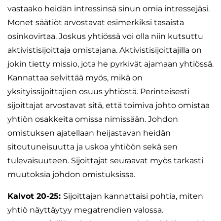
vastaako heidän intressinsä sinun omia intressejäsi.
Monet säätiöt arvostavat esimerkiksi tasaista
osinkovirtaa. Joskus yhtiössä voi olla niin kutsuttu
aktivistisijoittaja omistajana. Aktivistisijoittajilla on
jokin tietty missio, jota he pyrkivät ajamaan yhtiössä.
Kannattaa selvittää myös, mikä on
yksityissijoittajien osuus yhtiöstä. Perinteisesti
sijoittajat arvostavat sitä, että toimiva johto omistaa
yhtiön osakkeita omissa nimissään. Johdon
omistuksen ajatellaan heijastavan heidän
sitoutuneisuutta ja uskoa yhtiöön sekä sen
tulevaisuuteen. Sijoittajat seuraavat myös tarkasti
muutoksia johdon omistuksissa.
Kalvot 20-25:
Sijoittajan kannattaisi pohtia, miten
yhtiö näyttäytyy megatrendien valossa.