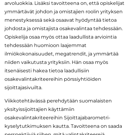
arvoluokkia. Lisäksi tavoitteena on, että opiskelijat
ymmärtävät johdon ja omistajien roolin yrityksen
menestyksessä sekä osaavat hyödyntää tietoa
johdosta ja omistajista osakevalintaa tehdessään.
Opiskelija osaa myös ottaa laadullista arviointia
tehdessään huomioon laajemmat
ilmiökokonaisuudet, megatrendit, ja ymmärtää
niiden vaikutusta yrityksiin. Hän osaa myös
itsenäisesti hakea tietoa laadullisiin
osakevalintakriteereihin pörssiyhtiöiden
sijoittajasivuilta.
Viikkotehtävässä perehdytään suomalaisten
yksityissijoittajien käyttämiin
osakevalintakriteereihin Sijoittajabarometri-
kyselytutkimuksen kautta. Tavoitteena on saada
perspektiiviä siihen, mitä valintakriteerejä