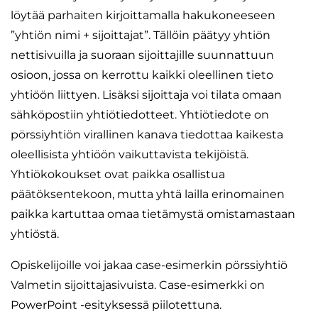
löytää parhaiten kirjoittamalla hakukoneeseen
”yhtiön nimi + sijoittajat”. Tällöin päätyy yhtiön
nettisivuilla ja suoraan sijoittajille suunnattuun
osioon, jossa on kerrottu kaikki oleellinen tieto
yhtiöön liittyen. Lisäksi sijoittaja voi tilata omaan
sähköpostiin yhtiötiedotteet. Yhtiötiedote on
pörssiyhtiön virallinen kanava tiedottaa kaikesta
oleellisista yhtiöön vaikuttavista tekijöistä.
Yhtiökokoukset ovat paikka osallistua
päätöksentekoon, mutta yhtä lailla erinomainen
paikka kartuttaa omaa tietämystä omistamastaan
yhtiöstä.
Opiskelijoille voi jakaa case-esimerkin pörssiyhtiö
Valmetin sijoittajasivuista. Case-esimerkki on
PowerPoint -esityksessä piilotettuna.