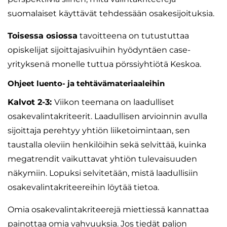
suomalaiset käyttävät tehdessään osakesijoituksia.
Toisessa osiossa
tavoitteena on tutustuttaa
opiskelijat sijoittajasivuihin hyödyntäen case-
yrityksenä monelle tuttua pörssiyhtiötä Keskoa.
Ohjeet luento- ja tehtävämateriaaleihin
Kalvot 2-3:
Viikon teemana on laadulliset
osakevalintakriteerit. Laadullisen arvioinnin avulla
sijoittaja perehtyy yhtiön liiketoimintaan, sen
taustalla oleviin henkilöihin sekä selvittää, kuinka
megatrendit vaikuttavat yhtiön tulevaisuuden
näkymiin. Lopuksi selvitetään, mistä laadullisiin
osakevalintakriteereihin löytää tietoa.
Omia osakevalintakriteerejä miettiessä kannattaa
painottaa omia vahvuuksia. Jos tiedät paljon