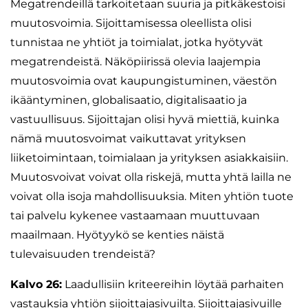
Megatrendeillä tarkoitetaan suuria ja pitkäkestoisi
muutosvoimia. Sijoittamisessa oleellista olisi
tunnistaa ne yhtiöt ja toimialat, jotka hyötyvät
megatrendeistä. Näköpiirissä olevia laajempia
muutosvoimia ovat kaupungistuminen, väestön
ikääntyminen, globalisaatio, digitalisaatio ja
vastuullisuus. Sijoittajan olisi hyvä miettiä, kuinka
nämä muutosvoimat vaikuttavat yrityksen
liiketoimintaan, toimialaan ja yrityksen asiakkaisiin.
Muutosvoivat voivat olla riskejä, mutta yhtä lailla ne
voivat olla isoja mahdollisuuksia. Miten yhtiön tuote
tai palvelu kykenee vastaamaan muuttuvaan
maailmaan. Hyötyykö se kenties näistä
tulevaisuuden trendeistä?
Kalvo 26:
Laadullisiin kriteereihin löytää parhaiten
vastauksia yhtiön sijoittajasivuilta. Sijoittajasivuille