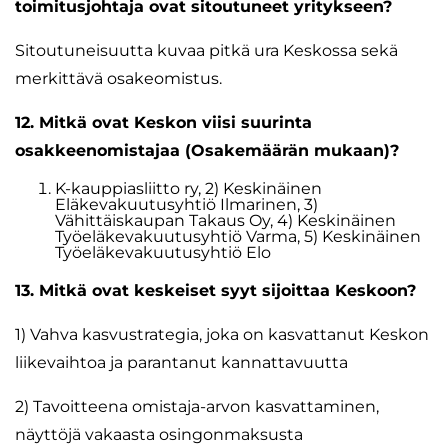
toimitusjohtaja ovat sitoutuneet yritykseen?
Sitoutuneisuutta kuvaa pitkä ura Keskossa sekä
merkittävä osakeomistus.
12. Mitkä ovat Keskon viisi suurinta
osakkeenomistajaa (Osakemäärän mukaan)?
K-kauppiasliitto ry, 2) Keskinäinen
Eläkevakuutusyhtiö Ilmarinen, 3)
Vähittäiskaupan Takaus Oy, 4) Keskinäinen
Työeläkevakuutusyhtiö Varma, 5) Keskinäinen
Työeläkevakuutusyhtiö Elo
13. Mitkä ovat keskeiset syyt sijoittaa Keskoon?
1) Vahva kasvustrategia, joka on kasvattanut Keskon
liikevaihtoa ja parantanut kannattavuutta
2) Tavoitteena omistaja-arvon kasvattaminen,
näyttöjä vakaasta osingonmaksusta