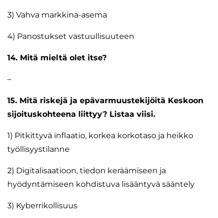
3) Vahva markkina-asema
4) Panostukset vastuullisuuteen
14. Mitä mieltä olet itse?
–
15. Mitä riskejä ja epävarmuustekijöitä Keskoon
sijoituskohteena liittyy? Listaa viisi.
1) Pitkittyvä inflaatio, korkea korkotaso ja heikko
työllisyystilanne
2) Digitalisaatioon, tiedon keräämiseen ja
hyödyntämiseen kohdistuva lisääntyvä sääntely
3) Kyberrikollisuus