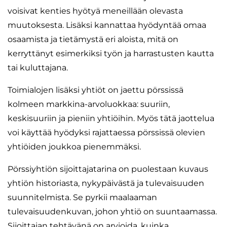
voisivat kenties hyötyä meneillään olevasta
muutoksesta. Lisäksi kannattaa hyödyntää omaa
osaamista ja tietämystä eri aloista, mitä on
kerryttänyt esimerkiksi työn ja harrastusten kautta
tai kuluttajana.
Toimialojen lisäksi yhtiöt on jaettu pörssissä
kolmeen markkina-arvoluokkaa: suuriin,
keskisuuriin ja pieniin yhtiöihin. Myös tätä jaottelua
voi käyttää hyödyksi rajattaessa pörssissä olevien
yhtiöiden joukkoa pienemmäksi.
Pörssiyhtiön sijoittajatarina on puolestaan kuvaus
yhtiön historiasta, nykypäivästä ja tulevaisuuden
suunnitelmista. Se pyrkii maalaaman
tulevaisuudenkuvan, johon yhtiö on suuntaamassa.
Sijoittajan tehtävänä on arvioida, kuinka