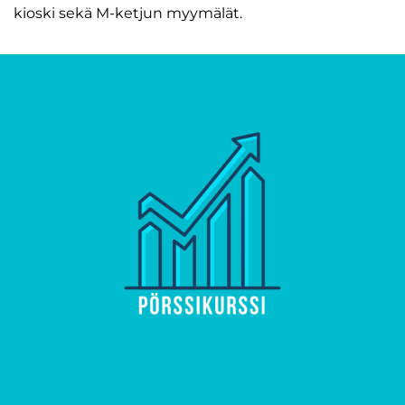
kioski sekä M-ketjun myymälät.