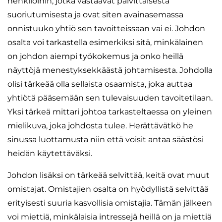
henkilöihin, jotka vastaavat päivittäisestä
suoriutumisesta ja ovat siten avainasemassa
onnistuuko yhtiö sen tavoitteissaan vai ei. Johdon
osalta voi tarkastella esimerkiksi sitä, minkälainen
on johdon aiempi työkokemus ja onko heillä
näyttöjä menestyksekkäästä johtamisesta. Johdolla
olisi tärkeää olla sellaista osaamista, joka auttaa
yhtiötä pääsemään sen tulevaisuuden tavoitetilaan.
Yksi tärkeä mittari johtoa tarkasteltaessa on yleinen
mielikuva, joka johdosta tulee. Herättävätkö he
sinussa luottamusta niin että voisit antaa säästösi
heidän käytettäväksi.
Johdon lisäksi on tärkeää selvittää, keitä ovat muut
omistajat. Omistajien osalta on hyödyllistä selvittää
erityisesti suuria kasvollisia omistajia. Tämän jälkeen
voi miettiä, minkälaisia intressejä heillä on ja miettiä