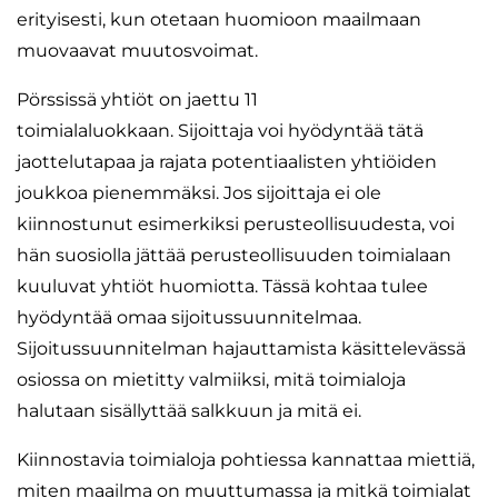
erityisesti, kun otetaan huomioon maailmaan
muovaavat muutosvoimat.
Pörssissä yhtiöt on jaettu 11
toimialaluokkaan. Sijoittaja voi hyödyntää tätä
jaottelutapaa ja rajata potentiaalisten yhtiöiden
joukkoa pienemmäksi. Jos sijoittaja ei ole
kiinnostunut esimerkiksi perusteollisuudesta, voi
hän suosiolla jättää perusteollisuuden toimialaan
kuuluvat yhtiöt huomiotta. Tässä kohtaa tulee
hyödyntää omaa sijoitussuunnitelmaa.
Sijoitussuunnitelman hajauttamista käsittelevässä
osiossa on mietitty valmiiksi, mitä toimialoja
halutaan sisällyttää salkkuun ja mitä ei.
Kiinnostavia toimialoja pohtiessa kannattaa miettiä,
miten maailma on muuttumassa ja mitkä toimialat