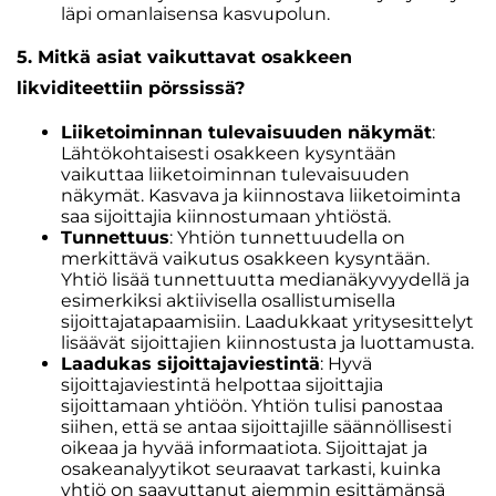
läpi omanlaisensa kasvupolun.
5. Mitkä asiat vaikuttavat osakkeen
likviditeettiin pörssissä?
Liiketoiminnan tulevaisuuden näkymät
:
Lähtökohtaisesti osakkeen kysyntään
vaikuttaa liiketoiminnan tulevaisuuden
näkymät. Kasvava ja kiinnostava liiketoiminta
saa sijoittajia kiinnostumaan yhtiöstä.
Tunnettuus
: Yhtiön tunnettuudella on
merkittävä vaikutus osakkeen kysyntään.
Yhtiö lisää tunnettuutta medianäkyvyydellä ja
esimerkiksi aktiivisella osallistumisella
sijoittajatapaamisiin. Laadukkaat yritysesittelyt
lisäävät sijoittajien kiinnostusta ja luottamusta.
Laadukas sijoittajaviestintä
: Hyvä
sijoittajaviestintä helpottaa sijoittajia
sijoittamaan yhtiöön. Yhtiön tulisi panostaa
siihen, että se antaa sijoittajille säännöllisesti
oikeaa ja hyvää informaatiota. Sijoittajat ja
osakeanalyytikot seuraavat tarkasti, kuinka
yhtiö on saavuttanut aiemmin esittämänsä