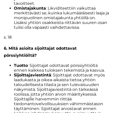
tavoitteet.
Omistajakunta
: Likviditeettiin vaikuttaa
merkittävästi se, kuinka lukumääräisesti laaja ja
monipuolinen omistajakunta yhtiöllä on.
Lisäksi yhtiön osakkeista riittävän suuren osan
tulisi olla vapaasti vaihdettavissa.
s. 18
6. Mitä asioita sijoittajat odottavat
pörssiyhtiöiltä?
Tuotto
: Sijoittajat odottavat pörssiyhtiöltä
ennen kaikkea tuloksen tekemistä ja kasvua.
Sijoittajaviestintä
: Sijoittajat odottavat myös
laadukasta ja oikea-aikaista tietoa yhtiön
taloudellisesta tilasta ja sen tulevaisuuden
näkymistä. Sijoittajaviestintä on tärkeässä
roolissa, jotta yhtiön arvon määrityksessä.
Sijoittajille harvemmin riittää
tiedonantovelvollisuuksien vähimmäistason
täyttäminen. Sijoittajat arvostavat ennen