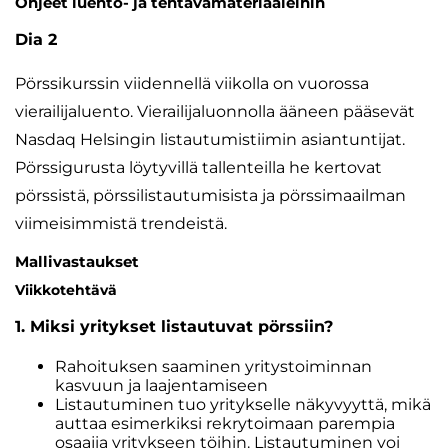
Ohjeet luento- ja tehtävämateriaaleihin
Dia 2
Pörssikurssin viidennellä viikolla on vuorossa
vierailijaluento. Vierailijaluonnolla ääneen pääsevät
Nasdaq Helsingin listautumistiimin asiantuntijat.
Pörssigurusta löytyvillä tallenteilla he kertovat
pörssistä, pörssilistautumisista ja pörssimaailman
viimeisimmistä trendeistä.
Mallivastaukset
Viikkotehtävä
1. Miksi yritykset listautuvat pörssiin?
Rahoituksen saaminen yritystoiminnan
kasvuun ja laajentamiseen
Listautuminen tuo yritykselle näkyvyyttä, mikä
auttaa esimerkiksi rekrytoimaan parempia
osaajia yritykseen töihin. Listautuminen voi