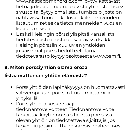
www.nasdaqomxnordic.com
löytyy kattavasti
tietoa jo listautuneena olevista yhtiöistä. Lisäksi
sivustolta löytyy oma listautumisosio, josta on
nähtävissä tuoreet kuluvan kalenterivuoden
listautumiset sekä tietoa menneiden vuosien
listautumisista.
Lisäksi Helsingin pörssi ylläpitää kansallista
tiedotevarastoa, josta on saatavissa kaikki
Helsingin pörssiin kuuluvien yhtiöiden
julkaisemat pörssitiedotteet. Tämä
tiedotevarasto löytyy osoitteesta
www.oam.fi
.
8. Miten pörssiyhtiön elämä eroaa
listaamattoman yhtiön elämästä?
Pörssiyhtiöiden läpinäkyvyys on huomattavasti
vahvempi kuin pörssiin kuulumattomilla
yrityksillä.
Pörssiyhtiötä koskee laajat
tiedonantovelvoitteet. Tiedonantovelvoite
tarkoittaa käytännössä sitä, että pörssissä
olevan yhtiön on tiedotettava sijoittajia, jos
tapahtuu jotain uutta, mikä voisi mahdollisesti