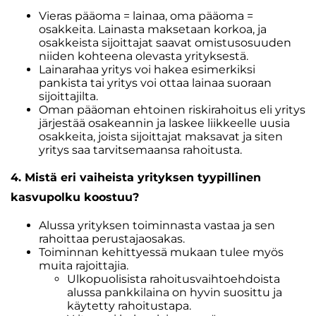
Vieras pääoma = lainaa, oma pääoma =
osakkeita. Lainasta maksetaan korkoa, ja
osakkeista sijoittajat saavat omistusosuuden
niiden kohteena olevasta yrityksestä.
Lainarahaa yritys voi hakea esimerkiksi
pankista tai yritys voi ottaa lainaa suoraan
sijoittajilta.
Oman pääoman ehtoinen riskirahoitus eli yritys
järjestää osakeannin ja laskee liikkeelle uusia
osakkeita, joista sijoittajat maksavat ja siten
yritys saa tarvitsemaansa rahoitusta.
4. Mistä eri vaiheista yrityksen tyypillinen
kasvupolku koostuu?
Alussa yrityksen toiminnasta vastaa ja sen
rahoittaa perustajaosakas.
Toiminnan kehittyessä mukaan tulee myös
muita rajoittajia.
Ulkopuolisista rahoitusvaihtoehdoista
alussa pankkilaina on hyvin suosittu ja
käytetty rahoitustapa.