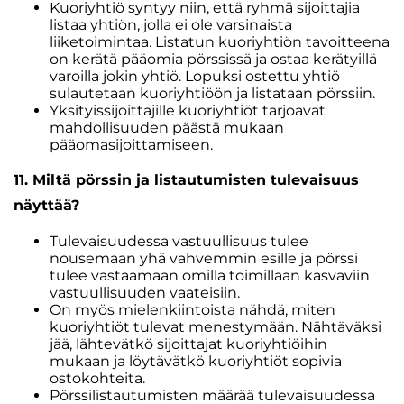
Kuoriyhtiö syntyy niin, että ryhmä sijoittajia
listaa yhtiön, jolla ei ole varsinaista
liiketoimintaa. Listatun kuoriyhtiön tavoitteena
on kerätä pääomia pörssissä ja ostaa kerätyillä
varoilla jokin yhtiö. Lopuksi ostettu yhtiö
sulautetaan kuoriyhtiöön ja listataan pörssiin.
Yksityissijoittajille kuoriyhtiöt tarjoavat
mahdollisuuden päästä mukaan
pääomasijoittamiseen.
11. Miltä pörssin ja listautumisten tulevaisuus
näyttää?
Tulevaisuudessa vastuullisuus tulee
nousemaan yhä vahvemmin esille ja pörssi
tulee vastaamaan omilla toimillaan kasvaviin
vastuullisuuden vaateisiin.
On myös mielenkiintoista nähdä, miten
kuoriyhtiöt tulevat menestymään. Nähtäväksi
jää, lähtevätkö sijoittajat kuoriyhtiöihin
mukaan ja löytävätkö kuoriyhtiöt sopivia
ostokohteita.
Pörssilistautumisten määrää tulevaisuudessa