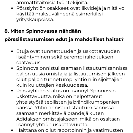
ammattitaitoisia työntekijöitä.
Pörssiyhtiön osakkeet ovat likvidejä ja niitä voi
käyttää maksuvälineenä esimerkiksi
yrityskaupoissa.
8. Miten Spinnovassa nähdään
pörssilistautumisen edut ja mahdolliset haitat?
Etuja ovat tunnettuuden ja uskottavuuden
lisääntyminen sekä parempi rahoituksen
saatavuus.
Spinnova onnistui saamaan listautumisannissa
paljon uusia omistajia ja listautumisen jälkeen
ollut paljon tunnetumpi yhtiö niin sijoittajien
kuin kuluttajien keskuudessa.
Pörssiyhtiön status on lisännyt Spinnovan
uskottavuutta, mikä on helpottanut
yhteistyötä teollisten ja brändikumppanien
kanssa. Yhtiö onnistui listautumisannissa
saamaan merkittäviä brändejä kuten
Adidaksen omistajakseen, mikä on osaltaan
lisännyt yhtiön uskottavuutta.
Haittana on ollut raportoinnin ja vaatimusten