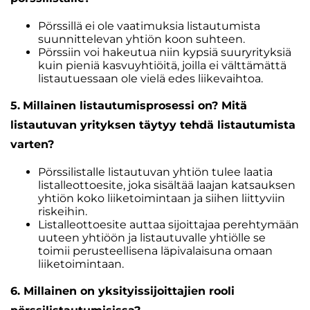
Pörssillä ei ole vaatimuksia listautumista
suunnittelevan yhtiön koon suhteen.
Pörssiin voi hakeutua niin kypsiä suuryrityksiä
kuin pieniä kasvuyhtiöitä, joilla ei välttämättä
listautuessaan ole vielä edes liikevaihtoa.
5.
Millainen listautumisprosessi on? Mitä
listautuvan yrityksen täytyy tehdä listautumista
varten?
Pörssilistalle listautuvan yhtiön tulee laatia
listalleottoesite, joka sisältää laajan katsauksen
yhtiön koko liiketoimintaan ja siihen liittyviin
riskeihin.
Listalleottoesite auttaa sijoittajaa perehtymään
uuteen yhtiöön ja listautuvalle yhtiölle se
toimii perusteellisena läpivalaisuna omaan
liiketoimintaan.
6. Millainen on yksityissijoittajien rooli