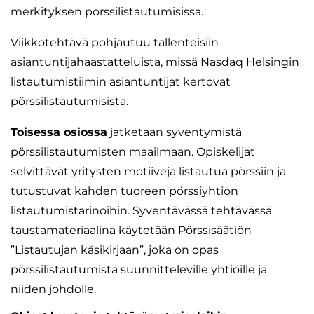
merkityksen pörssilistautumisissa.
Viikkotehtävä pohjautuu tallenteisiin
asiantuntijahaastatteluista, missä Nasdaq Helsingin
listautumistiimin asiantuntijat kertovat
pörssilistautumisista.
Toisessa osiossa
jatketaan syventymistä
pörssilistautumisten maailmaan. Opiskelijat
selvittävät yritysten motiiveja listautua pörssiin ja
tutustuvat kahden tuoreen pörssiyhtiön
listautumistarinoihin. Syventävässä tehtävässä
taustamateriaalina käytetään Pörssisäätiön
”Listautujan käsikirjaan”, joka on opas
pörssilistautumista suunnitteleville yhtiöille ja
niiden johdolle.