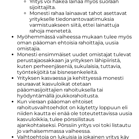
Yritys voi hakea lainaa myös suoraan
sijoittajilta.
Monesti rahaa lainaavat tahot asettavat
yritykselle tiedonantovaatimuksia
varmistuakseen siitä, ettei lainattuja
rahoja menetetä.
Myöhemmässä vaiheessa mukaan tulee myös
oman pääoman ehtoisia rahoittajia, uusia
omistajia.
Monesti ensimmäiset uudet omistajat tulevat
perustajaosakkaan ja yrityksen lähipiiristä,
kuten perheenjäseniä, sukulaisia, tuttavia,
työntekijöitä tai bisnesenkeleitä.
Yrityksen kasvaessa ja kehittyessä monesti
seuraavat kasvuloikat otetaan
pääomasijoittajien rahoituksella tai
hyödyntämällä joukkorahoitusta.
Kun vieraan pääoman ehtoiset
rahoitusvaihtoehdot on käytetty loppuun eli
niiden kautta ei enää ole toteutettavissa uusia
kasvuloikkia, tulee pörssilistaus
ajankohtaiseksi. Pörssiin yritys voi toki listautu
jo varhaisemmassa vaiheessa.
Vaihtoehtoja on lukuisia ja jokainen yritys käy