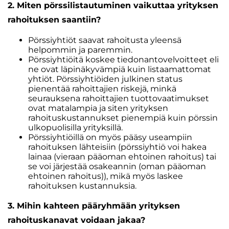
2. Miten pörssilistautuminen vaikuttaa yrityksen
rahoituksen saantiin?
Pörssiyhtiöt saavat rahoitusta yleensä
helpommin ja paremmin.
Pörssiyhtiöitä koskee tiedonantovelvoitteet eli
ne ovat läpinäkyvämpiä kuin listaamattomat
yhtiöt. Pörssiyhtiöiden julkinen status
pienentää rahoittajien riskejä, minkä
seurauksena rahoittajien tuottovaatimukset
ovat matalampia ja siten yrityksen
rahoituskustannukset pienempiä kuin pörssin
ulkopuolisilla yrityksillä.
Pörssiyhtiöillä on myös pääsy useampiin
rahoituksen lähteisiin (pörssiyhtiö voi hakea
lainaa (vieraan pääoman ehtoinen rahoitus) tai
se voi järjestää osakeannin (oman pääoman
ehtoinen rahoitus)), mikä myös laskee
rahoituksen kustannuksia.
3. Mihin kahteen pääryhmään yrityksen
rahoituskanavat voidaan jakaa?