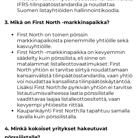
IFRS-tilinpäätösstandardia ja noudattaa
Suomen listayhtiöiden hallinnointikoodia.
3. Mikä on First North -markkinapaikka?
First North on toinen pörssin
markkinapaikoista pienemmille yhtiöille sekä
kasvuyhtiöille.
First North -markkinapaikka on kevyemmin
säädelty kuin pörssilista, eli sinne on
matalammat listalleottovaatimukset: First
North yhtiön ei tarvitse siirtyä noudattamaan
kansainvälistä tilinpäätösstandardia, vaan yhtiö
voi noudattaa kansallista tilinpäätöskäytäntöä.
Lisäksi First North:lle pyrkivän yhtiön ei tarvitse
listautumisvaiheessa laatia pörssilistalle
vaadittavaa laajaa listalleottoesitettä, vaan
kevyempi yhtiöesite riittää.
Kaupankäynti First North:lla tapahtuu samalla
tavalla kuin pörssilistalla.
4. Minkä kokoiset yritykset hakeutuvat
pörssilistalle?