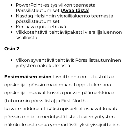
PowerPoint-esitys viikon teemasta:
Pörssilistautumiset (
Avaa tästä
)
Nasdaq Helsingin vierailijaluento teemasta
pörssilistautumiset
Kertaava quiz-tehtävä
Viikkotehtävä: tehtäväpaketti vierailijaluennon
sisällöistä
Osio 2
Viikon syventävä tehtävä: Pörssilistautuminen
yritysten näkökulmasta
Ensimmäisen osion
tavoitteena on tutustuttaa
opiskelijat pörssin maailmaan. Lopputulemana
opiskelijat osaavat kuvata pörssin päämarkkinaa
(tutummin pörssilista) ja First North -
kasvumarkkinaa. Lisäksi opiskelijat osaavat kuvata
pörssin roolia ja merkitystä listautuvien yritysten
näkökulmasta sekä ymmärtävät yksityissijoittajien