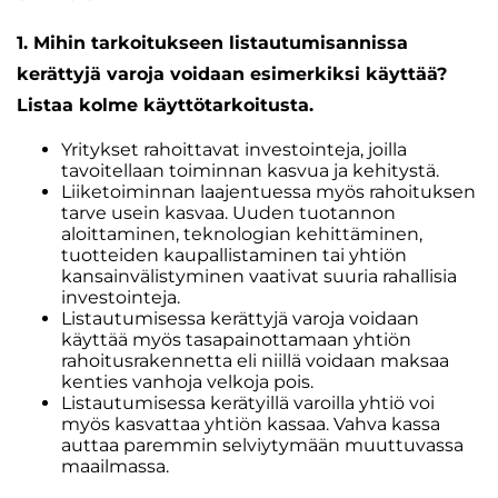
1. Mihin tarkoitukseen listautumisannissa
kerättyjä varoja voidaan esimerkiksi käyttää?
Listaa kolme käyttötarkoitusta.
Yritykset rahoittavat investointeja, joilla
tavoitellaan toiminnan kasvua ja kehitystä.
Liiketoiminnan laajentuessa myös rahoituksen
tarve usein kasvaa. Uuden tuotannon
aloittaminen, teknologian kehittäminen,
tuotteiden kaupallistaminen tai yhtiön
kansainvälistyminen vaativat suuria rahallisia
investointeja.
Listautumisessa kerättyjä varoja voidaan
käyttää myös tasapainottamaan yhtiön
rahoitusrakennetta eli niillä voidaan maksaa
kenties vanhoja velkoja pois.
Listautumisessa kerätyillä varoilla yhtiö voi
myös kasvattaa yhtiön kassaa. Vahva kassa
auttaa paremmin selviytymään muuttuvassa
maailmassa.