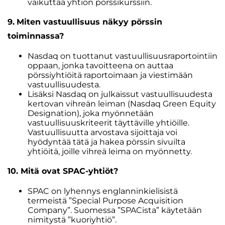
vaikuttaa yhtiön pörssikurssiin.
9.
Miten vastuullisuus näkyy pörssin
toiminnassa?
Nasdaq on tuottanut vastuullisuusraportointiin
oppaan, jonka tavoitteena on auttaa
pörssiyhtiöitä raportoimaan ja viestimään
vastuullisuudesta.
Lisäksi Nasdaq on julkaissut vastuullisuudesta
kertovan vihreän leiman (Nasdaq Green Equity
Designation), joka myönnetään
vastuullisuuskriteerit täyttäville yhtiöille.
Vastuullisuutta arvostava sijoittaja voi
hyödyntää tätä ja hakea pörssin sivuilta
yhtiöitä, joille vihreä leima on myönnetty.
10. Mitä ovat SPAC-yhtiöt?
SPAC on lyhennys englanninkielisistä
termeistä ”Special Purpose Acquisition
Company”. Suomessa ”SPACista” käytetään
nimitystä ”kuoriyhtiö”.