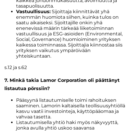
kaikkea johdonmukaisuutta, avoimuutta ja
tasapuolisuutta.
Vastuullisuus:
Sijoittaja kiinnittävät yhä
enemmän huomiota siihen, kuinka tulos on
saatu aikaiseksi. Sijoittajille onkin yhä
enenevissä määrin tärkeää liiketoiminnan
vastuullisuus ja ESG-asioiden (Environmental,
Social, Governance) huomioiminen yrityksen
kaikessa toiminnassa. Sijoittajia kiinnostaa siis
yrityksen vaikutus ympäröivään
yhteiskuntaan.
s.12 ja s.62
7. Minkä takia Lamor Corporation oli päättänyt
listautua pörssiin?
Pääsyynä listautumiselle toimi rahoituksen
saaminen. Lamorin kaltaisella teollisuusyhtiöllä
kasvu vaatii investointeja, käyttöpääomaa ja
vahvaa tasetta.
Listautumisella yhtiö haki myös näkyvyyttä,
jonka avulla yhtiö uskoo saavansa