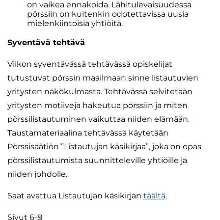
on vaikea ennakoida. Lähitulevaisuudessa
pörssiin on kuitenkin odotettavissa uusia
mielenkiintoisia yhtiöitä.
Syventävä tehtävä
Viikon syventävässä tehtävässä opiskelijat
tutustuvat pörssin maailmaan sinne listautuvien
yritysten näkökulmasta. Tehtävässä selvitetään
yritysten motiiveja hakeutua pörssiin ja miten
pörssilistautuminen vaikuttaa niiden elämään.
Taustamateriaalina tehtävässä käytetään
Pörssisäätiön ”Listautujan käsikirjaa”, joka on opas
pörssilistautumista suunnitteleville yhtiöille ja
niiden johdolle.
Saat avattua Listautujan käsikirjan
täältä
.
Sivut 6-8