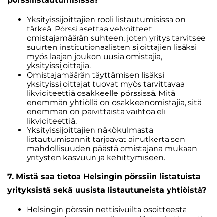
pörssilistautumisissa?
Yksityissijoittajien rooli listautumisissa on
tärkeä. Pörssi asettaa velvoitteet
omistajamäärän suhteen, joten yritys tarvitsee
suurten institutionaalisten sijoittajien lisäksi
myös laajan joukon uusia omistajia,
yksityissijoittajia.
Omistajamäärän täyttämisen lisäksi
yksityissijoittajat tuovat myös tarvittavaa
likviditeettiä osakkeelle pörssissä. Mitä
enemmän yhtiöllä on osakkeenomistajia, sitä
enemmän on päivittäistä vaihtoa eli
likviditeettiä.
Yksityissijoittajien näkökulmasta
listautumisannit tarjoavat ainutkertaisen
mahdollisuuden päästä omistajana mukaan
yritysten kasvuun ja kehittymiseen.
7. Mistä saa tietoa Helsingin pörssiin listatuista
yrityksistä sekä uusista listautuneista yhtiöistä?
Helsingin pörssin nettisivuilta osoitteesta