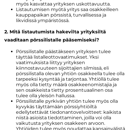
myös kasvattaa yrityksen uskottavuutta.
Listautumisen myötä yritys saa osakkeilleen
kauppapaikan pörssistä, turvallisessa ja
likvidissä ympäristössä.
2. Mitä listautumista hakevilta yrityksiltä
vaaditaan pörssilistalle pääsemiseksi?
Pörssilistalle päästäkseen yrityksen tulee
täyttää listalleottovaatimukset. Yksi
vaatimuksista liittyy yrityksen
kiinnostavuuteen sijoittajien silmissä, eli
pörssilistalla olevan yhtiön osakkeella tulee olla
tarpeeksi kysyntää ja tarjontaa. Yhtiöllä tulee
myös olla tietty määrä osakkeenomistajia ja
sen osakkeista tietty prosentuaalinen osa
tulee olla yleisön hallussa.
Pörssilistalle pyrkivän yhtiön tulee myös olla
kyvykäs täyttämään pörssiyhtiöiltä
edellytettävät tiedonantovelvoitteet: kaikista
niistä asioista tiedottaminen, joilla voi olla
vaikutusta yrityksen osakkeen arvoon.
Yhtiöiden tulee myös noudattaa kansainvälistä