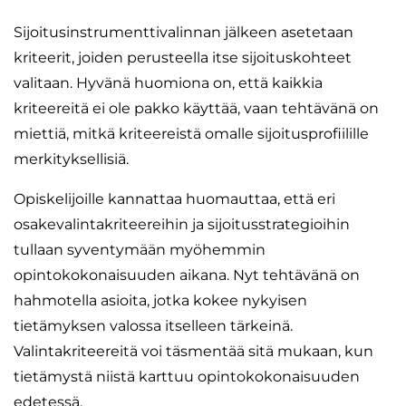
Sijoitusinstrumenttivalinnan jälkeen asetetaan
kriteerit, joiden perusteella itse sijoituskohteet
valitaan. Hyvänä huomiona on, että kaikkia
kriteereitä ei ole pakko käyttää, vaan tehtävänä on
miettiä, mitkä kriteereistä omalle sijoitusprofiilille
merkityksellisiä.
Opiskelijoille kannattaa huomauttaa, että eri
osakevalintakriteereihin ja sijoitusstrategioihin
tullaan syventymään myöhemmin
opintokokonaisuuden aikana. Nyt tehtävänä on
hahmotella asioita, jotka kokee nykyisen
tietämyksen valossa itselleen tärkeinä.
Valintakriteereitä voi täsmentää sitä mukaan, kun
tietämystä niistä karttuu opintokokonaisuuden
edetessä.