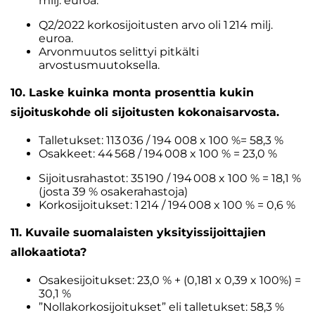
milj. euroa.
Q2/2022 korkosijoitusten arvo oli 1 214 milj.
euroa.
Arvonmuutos selittyi pitkälti
arvostusmuutoksella.
10. Laske kuinka monta prosenttia kukin
sijoituskohde oli sijoitusten kokonaisarvosta.
Talletukset: 113 036 / 194 008 x 100 %= 58,3 %
Osakkeet: 44 568 / 194 008 x 100 % = 23,0 %
Sijoitusrahastot: 35 190 / 194 008 x 100 % = 18,1 %
(josta 39 % osakerahastoja)
Korkosijoitukset: 1 214 / 194 008 x 100 % = 0,6 %
11. Kuvaile suomalaisten yksityissijoittajien
allokaatiota?
Osakesijoitukset: 23,0 % + (0,181 x 0,39 x 100%) =
30,1 %
”Nollakorkosijoitukset” eli talletukset: 58,3 %