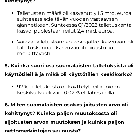
kehittynyt?
Talletusten määrä oli kasvanut yli 5 mrd. euroa
suhteessa edeltävän vuoden vastaavaan
ajanhetkeen. Suhteessa Q1/2022 talletuskanta
kasvoi puolestaan reilut 2,4 mrd. euroa.
Vaikka talletuskannan koko jatkoi kasvuaan, oli
talletuskannan kasvuvauhti hidastunut
merkittävästi.
5. Kuinka suuri osa suomalaisten talletuksista oli
käyttötileillä ja mikä oli käyttötilien keskikorko?
92 % talletuksista oli käyttelytileillä, joiden
keskikorko oli vain 0,02 % eli lähes nolla.
6. Miten suomalaisten osakesijoitusten arvo oli
kehittynyt? Kuinka paljon muutoksesta oli
sijoitusten arvon muutoksen ja kuinka paljon
nettomerkintöjen seurausta?