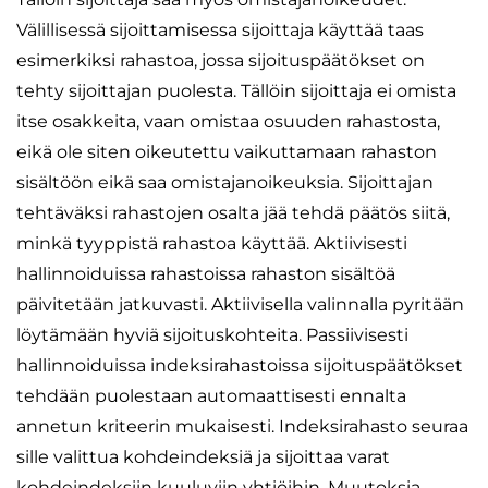
Välillisessä sijoittamisessa sijoittaja käyttää taas
esimerkiksi rahastoa, jossa sijoituspäätökset on
tehty sijoittajan puolesta. Tällöin sijoittaja ei omista
itse osakkeita, vaan omistaa osuuden rahastosta,
eikä ole siten oikeutettu vaikuttamaan rahaston
sisältöön eikä saa omistajanoikeuksia. Sijoittajan
tehtäväksi rahastojen osalta jää tehdä päätös siitä,
minkä tyyppistä rahastoa käyttää. Aktiivisesti
hallinnoiduissa rahastoissa rahaston sisältöä
päivitetään jatkuvasti. Aktiivisella valinnalla pyritään
löytämään hyviä sijoituskohteita. Passiivisesti
hallinnoiduissa indeksirahastoissa sijoituspäätökset
tehdään puolestaan automaattisesti ennalta
annetun kriteerin mukaisesti. Indeksirahasto seuraa
sille valittua kohdeindeksiä ja sijoittaa varat
kohdeindeksiin kuuluviin yhtiöihin. Muutoksia