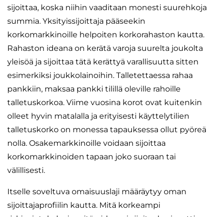
sijoittaa, koska niihin vaaditaan monesti suurehkoja
summia. Yksityissijoittaja pääseekin
korkomarkkinoille helpoiten korkorahaston kautta.
Rahaston ideana on kerätä varoja suurelta joukolta
yleisöä ja sijoittaa tätä kerättyä varallisuutta sitten
esimerkiksi joukkolainoihin. Talletettaessa rahaa
pankkiin, maksaa pankki tilillä oleville rahoille
talletuskorkoa. Viime vuosina korot ovat kuitenkin
olleet hyvin matalalla ja erityisesti käyttelytilien
talletuskorko on monessa tapauksessa ollut pyöreä
nolla. Osakemarkkinoille voidaan sijoittaa
korkomarkkinoiden tapaan joko suoraan tai
välillisesti.
Itselle soveltuva omaisuuslaji määräytyy oman
sijoittajaprofiilin kautta. Mitä korkeampi