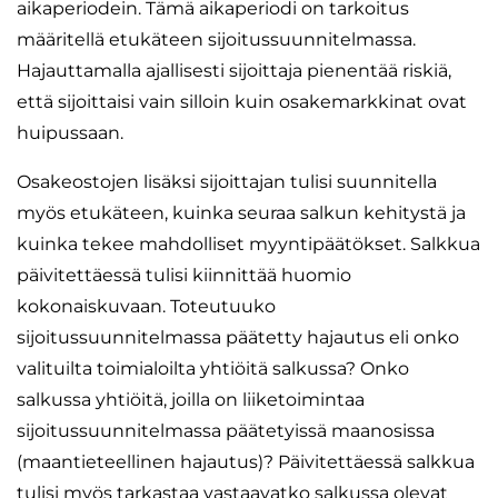
aikaperiodein. Tämä aikaperiodi on tarkoitus
määritellä etukäteen sijoitussuunnitelmassa.
Hajauttamalla ajallisesti sijoittaja pienentää riskiä,
että sijoittaisi vain silloin kuin osakemarkkinat ovat
huipussaan.
Osakeostojen lisäksi sijoittajan tulisi suunnitella
myös etukäteen, kuinka seuraa salkun kehitystä ja
kuinka tekee mahdolliset myyntipäätökset. Salkkua
päivitettäessä tulisi kiinnittää huomio
kokonaiskuvaan. Toteutuuko
sijoitussuunnitelmassa päätetty hajautus eli onko
valituilta toimialoilta yhtiöitä salkussa? Onko
salkussa yhtiöitä, joilla on liiketoimintaa
sijoitussuunnitelmassa päätetyissä maanosissa
(maantieteellinen hajautus)? Päivitettäessä salkkua
tulisi myös tarkastaa vastaavatko salkussa olevat