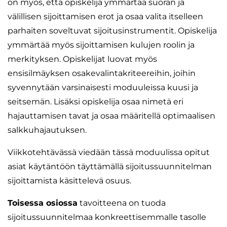
on myös, että opiskelija ymmärtää suoran ja
välillisen sijoittamisen erot ja osaa valita itselleen
parhaiten soveltuvat sijoitusinstrumentit. Opiskelija
ymmärtää myös sijoittamisen kulujen roolin ja
merkityksen. Opiskelijat luovat myös
ensisilmäyksen osakevalintakriteereihin, joihin
syvennytään varsinaisesti moduuleissa kuusi ja
seitsemän. Lisäksi opiskelija osaa nimetä eri
hajauttamisen tavat ja osaa määritellä optimaalisen
salkkuhajautuksen.
Viikkotehtävässä viedään tässä moduulissa opitut
asiat käytäntöön täyttämällä sijoitussuunnitelman
sijoittamista käsittelevä osuus.
Toisessa osiossa
tavoitteena on tuoda
sijoitussuunnitelmaa konkreettisemmalle tasolle