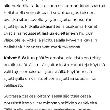
aikaperiodilla tarkasteltuna osakemarkkinat saattaa
heilahdella voimakkaasti suuntaan, jos toiseen,
eivätkä siten sovellu lyhyen sijoitushorisontin
sijoittajille. Pitkällä aikajänteellä osakemarkkinat
ovat aina nousseet laskua edeltäneen huipun
yläpuolelle. Pitkällä sijoitusajalla lyhyen aikavälin
heilahtelut menettävät merkityksensä.
Kalvot 5-8:
Kun päätös omaisuuslajeista on tehty,
on aika päättää, mitä sijoitusinstrumentteja käyttää
valittujen omaisuuslajien sisällä. Käytännössä
sijoittajalla on vaihtoehtona sijoittaa suoraan tai
välillisesti.
Suorassa osakesijoittamisessa sijoittaja ostaa
pörssistä itse valitsemiensa yhtiöiden osakkeita.
Tällöin sijoittaja saa myös omistajanoikeudet.