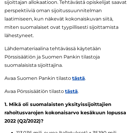
sijoittajan allokaatioon. Tehtävästä opiskelijat saavat
perspektiiviä oman sijoitussuunnitelman
laatimiseen, kun näkevät kokonaiskuvan siitä,
miten suomalaiset ovat tyypillisesti sijoittamista
lähestyneet.
Lähdemateriaalina tehtävässä käytetään
Pörssisäätiön ja Suomen Pankin tilastoja
suomalaisista sijoittajina.
Avaa Suomen Pankin tilasto
tästä
.
Avaa Pörssisäätiön tilasto
tästä
.
1. Mikä oli suomalaisten yksityissijoittajien
rahoitusvarojen kokonaisarvo kesäkuun lopussa
2022 (Q2/2022)?
113 036 milj. euroa (talletukset) + 35 190 milj.