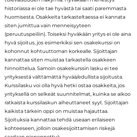
historiassa ei ole tae hyvästä tai saati paremmasta
huomisesta. Osakkeita tarkasteltaessa ei kannata
siten jumittua vain menneisyyteen
(peruutuspeiliin). Toiseksi hyväkään yritys ei ole aina
hyvä sijoitus, jos esimerkiksi sen osakekurssi on
kohonnut kohtuuttoman korkealle. Sijoittajan
kannattaa siten muistaa tarkastella osakkeen
hinnoittelua. Samoin osakekurssin lasku ei tee
yrityksestä välttämättä hyvää/edullista sijoitusta.
Kurssilasku voi olla hyvä hetki ostaa osakkeita, jos
yrityksellä on selkeät suunnitelmat, kuinka se aikoo
ratkaista kurssilaskun aiheuttaneet syyt. Sijoittajan
kaikista tärkein oppi on muistaa hajauttaa.
Sijoituksia kannattaa tehdä useaan erilaiseen
kohteeseen, jolloin osakesijoittamisen riskejä
saadaan pienennettyä.