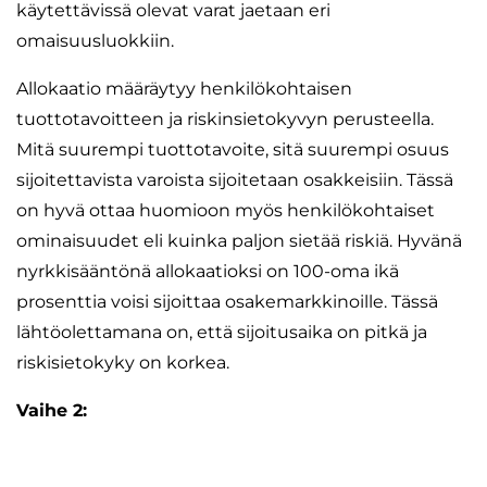
käytettävissä olevat varat jaetaan eri
omaisuusluokkiin.
Allokaatio määräytyy henkilökohtaisen
tuottotavoitteen ja riskinsietokyvyn perusteella.
Mitä suurempi tuottotavoite, sitä suurempi osuus
sijoitettavista varoista sijoitetaan osakkeisiin. Tässä
on hyvä ottaa huomioon myös henkilökohtaiset
ominaisuudet eli kuinka paljon sietää riskiä. Hyvänä
nyrkkisääntönä allokaatioksi on 100-oma ikä
prosenttia voisi sijoittaa osakemarkkinoille. Tässä
lähtöolettamana on, että sijoitusaika on pitkä ja
riskisietokyky on korkea.
Vaihe 2: