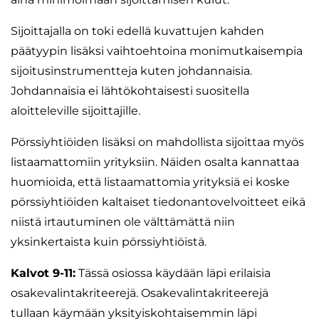
Sijoittajalla on toki edellä kuvattujen kahden
päätyypin lisäksi vaihtoehtoina monimutkaisempia
sijoitusinstrumentteja kuten johdannaisia.
Johdannaisia ei lähtökohtaisesti suositella
aloitteleville sijoittajille.
Pörssiyhtiöiden lisäksi on mahdollista sijoittaa myös
listaamattomiin yrityksiin. Näiden osalta kannattaa
huomioida, että listaamattomia yrityksiä ei koske
pörssiyhtiöiden kaltaiset tiedonantovelvoitteet eikä
niistä irtautuminen ole välttämättä niin
yksinkertaista kuin pörssiyhtiöistä.
Kalvot 9-11:
Tässä osiossa käydään läpi erilaisia
osakevalintakriteerejä. Osakevalintakriteerejä
tullaan käymään yksityiskohtaisemmin läpi