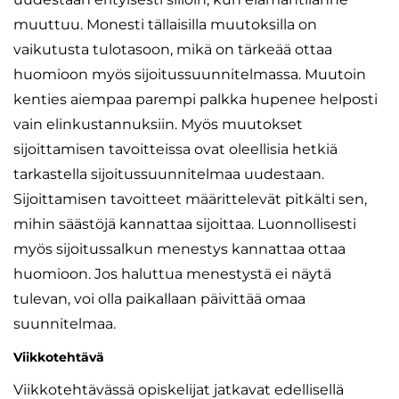
muuttuu. Monesti tällaisilla muutoksilla on
vaikutusta tulotasoon, mikä on tärkeää ottaa
huomioon myös sijoitussuunnitelmassa. Muutoin
kenties aiempaa parempi palkka hupenee helposti
vain elinkustannuksiin. Myös muutokset
sijoittamisen tavoitteissa ovat oleellisia hetkiä
tarkastella sijoitussuunnitelmaa uudestaan.
Sijoittamisen tavoitteet määrittelevät pitkälti sen,
mihin säästöjä kannattaa sijoittaa. Luonnollisesti
myös sijoitussalkun menestys kannattaa ottaa
huomioon. Jos haluttua menestystä ei näytä
tulevan, voi olla paikallaan päivittää omaa
suunnitelmaa.
Viikkotehtävä
Viikkotehtävässä opiskelijat jatkavat edellisellä