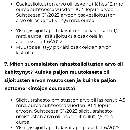
Osakesijoitusten arvo oli laskenut lähes 12 mrd.
euroa suhteessa vuoden 2021 lopun arvoon.
Suhteessa Q1/2022 arvoon osakesijoitusten
arvo oli laskenut yli 4,6 mrd. euroa.
Yksityissijoittajat tekivät nettomääräisesti 1,2
mrd. euroa lisää sijoituksia osakkeisiin
ajanjaksolla 1-6/2022.
Muutos selittyy pitkälti osakkeiden arvon
laskulla
7. Miten suomalaisten rahastosijoitusten arvo oli
kehittynyt? Kuinka paljon muutoksesta oli
sijoitusten arvon muutoksen ja kuinka paljon
nettomerkintöjen seurausta?
Sijoitusrahasto-omistusten arvo oli laskenut 4,5
mrd. euroa suhteessa vuoden 2021 lopun
arvoon. Suhteessa Q1/2022 sijoitusrahasto-
omistusten arvo oli laskenut reilut 2,5 mrd.
euroa.
Yksityissijoittajat tekivät ajanjaksolla 1-6/2022