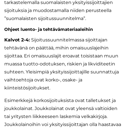
tarkastelemalla suomalaisten yksityissijoittajien
sijoituksia ja muodostamalla niiden perusteella
”suomalaisten sijoitussuunnitelma”.
Ohjeet luento- ja tehtävämateriaaleihin
Kalvot 2-4:
Sijoitussuunnitelmassa sijoittajan
tehtävänä on päättää, mihin omaisuuslajeihin
sijoittaa. Eri omaisuuslajit eroavat toisistaan muun
muassa tuotto-odotuksen, riskien ja likviditeetin
suhteen. Yleisimpiä yksityissijoittajille suunnattuja
vaihtoehtoja ovat korko-, osake- ja
kiinteistösijoitukset.
Esimerkkejä korkosijoituksista ovat talletukset ja
joukkolainat. Joukkolainat ovat yleensä valtioiden
tai yritysten liikkeeseen laskemia velkakirjoja.
Joukkolainoihin voi yksityissijoittajan olla haastavaa