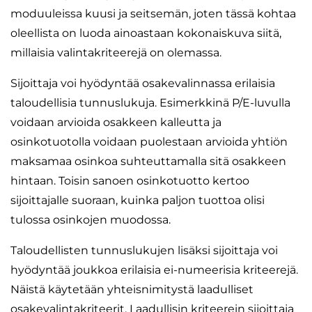
moduuleissa kuusi ja seitsemän, joten tässä kohtaa
oleellista on luoda ainoastaan kokonaiskuva siitä,
millaisia valintakriteerejä on olemassa.
Sijoittaja voi hyödyntää osakevalinnassa erilaisia
taloudellisia tunnuslukuja. Esimerkkinä P/E-luvulla
voidaan arvioida osakkeen kalleutta ja
osinkotuotolla voidaan puolestaan arvioida yhtiön
maksamaa osinkoa suhteuttamalla sitä osakkeen
hintaan. Toisin sanoen osinkotuotto kertoo
sijoittajalle suoraan, kuinka paljon tuottoa olisi
tulossa osinkojen muodossa.
Taloudellisten tunnuslukujen lisäksi sijoittaja voi
hyödyntää joukkoa erilaisia ei-numeerisia kriteerejä.
Näistä käytetään yhteisnimitystä laadulliset
osakevalintakriteerit. Laadullisin kriteerein sijoittaja