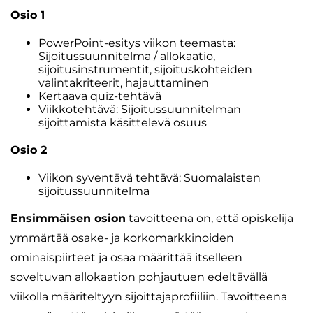
Osio 1
PowerPoint-esitys viikon teemasta:
Sijoitussuunnitelma / allokaatio,
sijoitusinstrumentit, sijoituskohteiden
valintakriteerit, hajauttaminen
Kertaava quiz-tehtävä
Viikkotehtävä: Sijoitussuunnitelman
sijoittamista käsittelevä osuus
Osio 2
Viikon syventävä tehtävä: Suomalaisten
sijoitussuunnitelma
Ensimmäisen osion
tavoitteena on, että opiskelija
ymmärtää osake- ja korkomarkkinoiden
ominaispiirteet ja osaa määrittää itselleen
soveltuvan allokaation pohjautuen edeltävällä
viikolla määriteltyyn sijoittajaprofiiliin. Tavoitteena