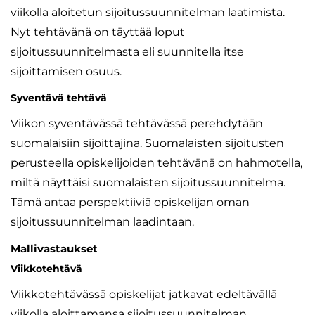
viikolla aloitetun sijoitussuunnitelman laatimista.
Nyt tehtävänä on täyttää loput
sijoitussuunnitelmasta eli suunnitella itse
sijoittamisen osuus.
Syventävä tehtävä
Viikon syventävässä tehtävässä perehdytään
suomalaisiin sijoittajina. Suomalaisten sijoitusten
perusteella opiskelijoiden tehtävänä on hahmotella,
miltä näyttäisi suomalaisten sijoitussuunnitelma.
Tämä antaa perspektiiviä opiskelijan oman
sijoitussuunnitelman laadintaan.
Mallivastaukset
Viikkotehtävä
Viikkotehtävässä opiskelijat jatkavat edeltävällä
viikolla aloittamansa sijoitussuunnitelman