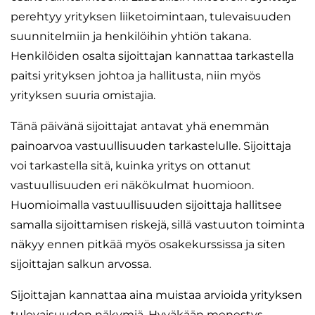
perehtyy yrityksen liiketoimintaan, tulevaisuuden
suunnitelmiin ja henkilöihin yhtiön takana.
Henkilöiden osalta sijoittajan kannattaa tarkastella
paitsi yrityksen johtoa ja hallitusta, niin myös
yrityksen suuria omistajia.
Tänä päivänä sijoittajat antavat yhä enemmän
painoarvoa vastuullisuuden tarkastelulle. Sijoittaja
voi tarkastella sitä, kuinka yritys on ottanut
vastuullisuuden eri näkökulmat huomioon.
Huomioimalla vastuullisuuden sijoittaja hallitsee
samalla sijoittamisen riskejä, sillä vastuuton toiminta
näkyy ennen pitkää myös osakekurssissa ja siten
sijoittajan salkun arvossa.
Sijoittajan kannattaa aina muistaa arvioida yrityksen
tulevaisuuden näkymiä. Hyväkään menestys