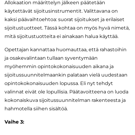
Allokaation määrittelyn jälkeen päätetään
käytettävät sijoitusinstrumentit. Valittavana on
kaksi päävaihtoehtoa: suorat sijoitukset ja erilaiset
sijoitustuotteet. Tässä kohtaa on myös hyvä nimetä,
mitä sijoitustuotteita ei ainakaan halua käyttää.
Opettajan kannattaa huomauttaa, että rahastoihin
ja osakevalintaan tullaan syventymään
myöhemmin opintokokonaisuuden aikana ja
sijoitussuunnitelmaankin palataan vielä uudestaan
opintokokonaisuuden lopussa. Eli nyt tehdyt
valinnat eivät ole lopullisia. Päätavoitteena on luoda
kokonaiskuva sijoitussuunnitelman rakenteesta ja
hahmotella siihen sisältöä.
Vaihe 3: