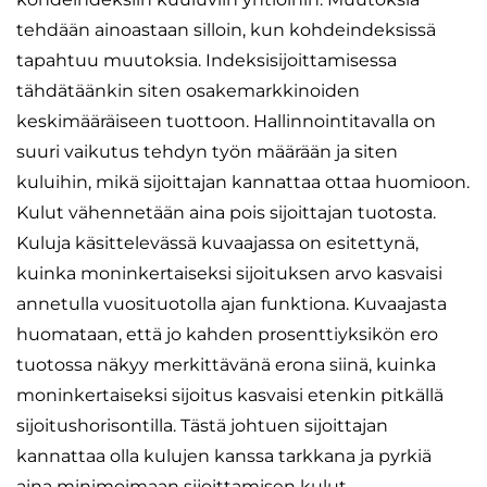
tehdään ainoastaan silloin, kun kohdeindeksissä
tapahtuu muutoksia. Indeksisijoittamisessa
tähdätäänkin siten osakemarkkinoiden
keskimääräiseen tuottoon. Hallinnointitavalla on
suuri vaikutus tehdyn työn määrään ja siten
kuluihin, mikä sijoittajan kannattaa ottaa huomioon.
Kulut vähennetään aina pois sijoittajan tuotosta.
Kuluja käsittelevässä kuvaajassa on esitettynä,
kuinka moninkertaiseksi sijoituksen arvo kasvaisi
annetulla vuosituotolla ajan funktiona. Kuvaajasta
huomataan, että jo kahden prosenttiyksikön ero
tuotossa näkyy merkittävänä erona siinä, kuinka
moninkertaiseksi sijoitus kasvaisi etenkin pitkällä
sijoitushorisontilla. Tästä johtuen sijoittajan
kannattaa olla kulujen kanssa tarkkana ja pyrkiä
aina minimoimaan sijoittamisen kulut.