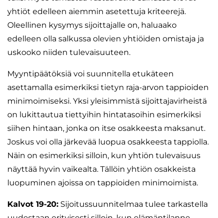
yhtiöt edelleen aiemmin asetettuja kriteerejä.
Oleellinen kysymys sijoittajalle on, haluaako
edelleen olla salkussa olevien yhtiöiden omistaja ja
uskooko niiden tulevaisuuteen.
Myyntipäätöksiä voi suunnitella etukäteen
asettamalla esimerkiksi tietyn raja-arvon tappioiden
minimoimiseksi. Yksi yleisimmistä sijoittajavirheistä
on lukittautua tiettyihin hintatasoihin esimerkiksi
siihen hintaan, jonka on itse osakkeesta maksanut.
Joskus voi olla järkevää luopua osakkeesta tappiolla.
Näin on esimerkiksi silloin, kun yhtiön tulevaisuus
näyttää hyvin vaikealta. Tällöin yhtiön osakkeista
luopuminen ajoissa on tappioiden minimoimista.
Kalvot 19-20:
Sijoitussuunnitelmaa tulee tarkastella
uudestaan erityisesti silloin, kun elämäntilanne