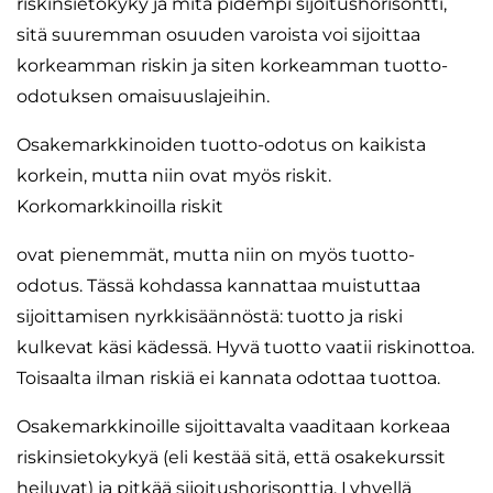
riskinsietokyky ja mitä pidempi sijoitushorisontti,
sitä suuremman osuuden varoista voi sijoittaa
korkeamman riskin ja siten korkeamman tuotto-
odotuksen omaisuuslajeihin.
Osakemarkkinoiden tuotto-odotus on kaikista
korkein, mutta niin ovat myös riskit.
Korkomarkkinoilla riskit
ovat pienemmät, mutta niin on myös tuotto-
odotus. Tässä kohdassa kannattaa muistuttaa
sijoittamisen nyrkkisäännöstä: tuotto ja riski
kulkevat käsi kädessä. Hyvä tuotto vaatii riskinottoa.
Toisaalta ilman riskiä ei kannata odottaa tuottoa.
Osakemarkkinoille sijoittavalta vaaditaan korkeaa
riskinsietokykyä (eli kestää sitä, että osakekurssit
heiluvat) ja pitkää sijoitushorisonttia. Lyhyellä