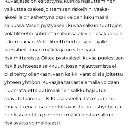
Kuvaajassa on esitettynä, kuinka hajauttaminen
vaikuttaa osakesijoittamisen riskeihin. Vaaka-
akselilla on esitettynä osakkeiden lukumäärä
salkussa. Vasen pystyakseli kuvaa salkun tuottojen
volatiliteetin suhdetta salkussa olevien osakkeiden
lukumäärään. Volatiliteetti kertoo sijoittajalle
kurssiheilunnan määrää ja on siten yksi
riskimittareista. Oikea pystyakseli kuvaa puolestaan
riskiä suhteessa salkkuun, jossa hajauttamista ei
olisi tehty ollenkaan, vaan kaikki varat olisi sijoitettu
yhteen yhtiöön. Kuvaajaa tarkastelemalla voidaan
huomata, että optimaalinen salkkuhajautus
saavutetaan noin 8-10 osakkeella. Tätä suurempi
määrä ei enää lisää merkittäväsi hajautushyötyjä ja
puolestaan tätä pienempi määrä nostaa salkun
riskisyyttä voimakkaasti.