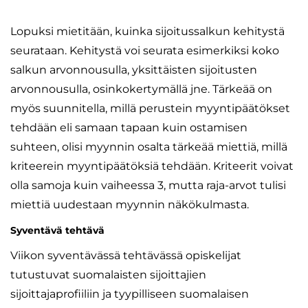
Lopuksi mietitään, kuinka sijoitussalkun kehitystä
seurataan. Kehitystä voi seurata esimerkiksi koko
salkun arvonnousulla, yksittäisten sijoitusten
arvonnousulla, osinkokertymällä jne. Tärkeää on
myös suunnitella, millä perustein myyntipäätökset
tehdään eli samaan tapaan kuin ostamisen
suhteen, olisi myynnin osalta tärkeää miettiä, millä
kriteerein myyntipäätöksiä tehdään. Kriteerit voivat
olla samoja kuin vaiheessa 3, mutta raja-arvot tulisi
miettiä uudestaan myynnin näkökulmasta.
Syventävä tehtävä
Viikon syventävässä tehtävässä opiskelijat
tutustuvat suomalaisten sijoittajien
sijoittajaprofiiliin ja tyypilliseen suomalaisen