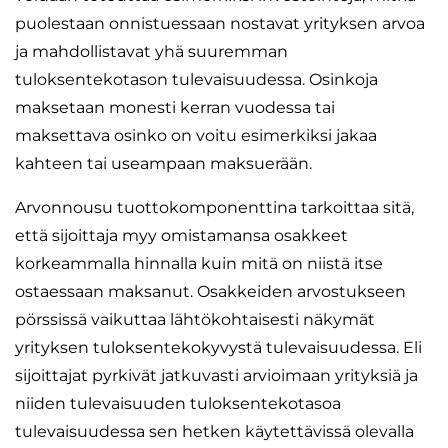
puolestaan onnistuessaan nostavat yrityksen arvoa
ja mahdollistavat yhä suuremman
tuloksentekotason tulevaisuudessa. Osinkoja
maksetaan monesti kerran vuodessa tai
maksettava osinko on voitu esimerkiksi jakaa
kahteen tai useampaan maksuerään.
Arvonnousu tuottokomponenttina tarkoittaa sitä,
että sijoittaja myy omistamansa osakkeet
korkeammalla hinnalla kuin mitä on niistä itse
ostaessaan maksanut. Osakkeiden arvostukseen
pörssissä vaikuttaa lähtökohtaisesti näkymät
yrityksen tuloksentekokyvystä tulevaisuudessa. Eli
sijoittajat pyrkivät jatkuvasti arvioimaan yrityksiä ja
niiden tulevaisuuden tuloksentekotasoa
tulevaisuudessa sen hetken käytettävissä olevalla