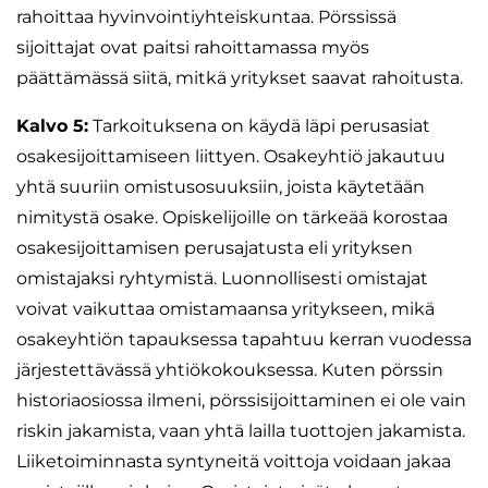
rahoittaa hyvinvointiyhteiskuntaa. Pörssissä
sijoittajat ovat paitsi rahoittamassa myös
päättämässä siitä, mitkä yritykset saavat rahoitusta.
Kalvo 5:
Tarkoituksena on käydä läpi perusasiat
osakesijoittamiseen liittyen. Osakeyhtiö jakautuu
yhtä suuriin omistusosuuksiin, joista käytetään
nimitystä osake. Opiskelijoille on tärkeää korostaa
osakesijoittamisen perusajatusta eli yrityksen
omistajaksi ryhtymistä. Luonnollisesti omistajat
voivat vaikuttaa omistamaansa yritykseen, mikä
osakeyhtiön tapauksessa tapahtuu kerran vuodessa
järjestettävässä yhtiökokouksessa. Kuten pörssin
historiaosiossa ilmeni, pörssisijoittaminen ei ole vain
riskin jakamista, vaan yhtä lailla tuottojen jakamista.
Liiketoiminnasta syntyneitä voittoja voidaan jakaa