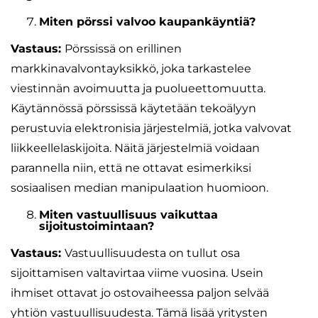
Miten pörssi valvoo kaupankäyntiä?
Vastaus:
Pörssissä on erillinen
markkinavalvontayksikkö, joka tarkastelee
viestinnän avoimuutta ja puolueettomuutta.
Käytännössä pörssissä käytetään tekoälyyn
perustuvia elektronisia järjestelmiä, jotka valvovat
liikkeellelaskijoita. Näitä järjestelmiä voidaan
parannella niin, että ne ottavat esimerkiksi
sosiaalisen median manipulaation huomioon.
Miten vastuullisuus vaikuttaa
sijoitustoimintaan?
Vastaus:
Vastuullisuudesta on tullut osa
sijoittamisen valtavirtaa viime vuosina. Usein
ihmiset ottavat jo ostovaiheessa paljon selvää
yhtiön vastuullisuudesta. Tämä lisää yritysten