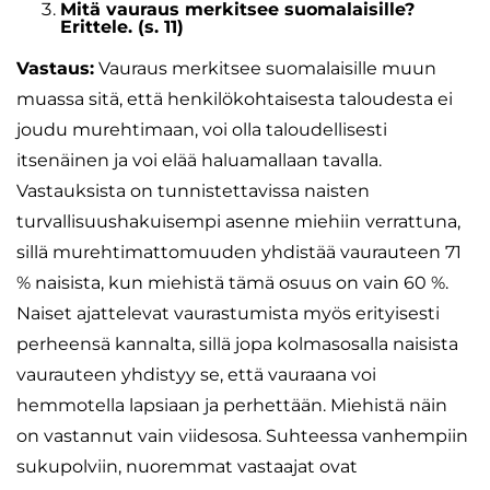
Mitä vauraus merkitsee suomalaisille?
Erittele. (s. 11)
Vastaus:
Vauraus merkitsee suomalaisille muun
muassa sitä, että henkilökohtaisesta taloudesta ei
joudu murehtimaan, voi olla taloudellisesti
itsenäinen ja voi elää haluamallaan tavalla.
Vastauksista on tunnistettavissa naisten
turvallisuushakuisempi asenne miehiin verrattuna,
sillä murehtimattomuuden yhdistää vaurauteen 71
% naisista, kun miehistä tämä osuus on vain 60 %.
Naiset ajattelevat vaurastumista myös erityisesti
perheensä kannalta, sillä jopa kolmasosalla naisista
vaurauteen yhdistyy se, että vauraana voi
hemmotella lapsiaan ja perhettään. Miehistä näin
on vastannut vain viidesosa. Suhteessa vanhempiin
sukupolviin, nuoremmat vastaajat ovat