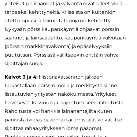
yhteiset pelisäännöt ja valvonta eivät olleet vielä
tarpeeksi kehittyneitä. Kriiseistä on kuitenkin
otettu opiksi ja toimintatapoja on kehitetty.
Nykyään pörssikaupankäyntiä ohjaavat pörssin
säännöt ja lainsäädäntö. Kaupankäyntiä valvotaan
(pörssin markkinavalvonta) ja epäselvyyksiin
puututaan. Pörssissä vallitseekin erittäin vahva
sijoittajan suoja.
Kalvot 3 ja 4:
Historiakatsannon jälkeen
tarkastellaan pörssin roolia ja merkitystä sinne
listautuvien yritysten näkökulmasta. Yritykset
tarvitsevat kasvuun ja laajentumiseen rahoitusta.
Rahoitusta voi hankkia lainanantajilta kuten
pankista (vieras pääoma) tai omistajat voivat itse
sijoittaa rahaa yritykseen (oma pääoma).
Pankkilainojen saanti on vaikeutunut, kun