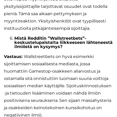
yksityissijoittajille tarjottavat osuudet ovat todella
pieniä. Tämä saa aikaan pettymyksen ja
myyntireaktion. Yksityishenkilöt ovat tyypillisesti
instituutioita pitkäjänteisempiä sijoittajia.
Mistä Redditin ”Wallstreetbets”-
keskustelupalstalta liikkeeseen lähteneestä
ilmiöstä on kysymys?
Vastaus:
Wallstreetbets on hyvä esimerkki
sijoittamisen sosiaalisesta mediasta, jossa
huomattiin Gamestop-osakkeen aliarvostus ja
ostamalla sitä onnistuttiin luomaan suuria voittoja
sosiaalisen median käyttäjille. Sijoituskiinnostuksen
-ja tietouden lisääminen voidaan nähdä ilmiön
positiivisena seurauksena. Sen sijaan massahysteria
ja osakkeiden keinotekoinen kurssikohotus on
negatiivinen ilmiö.