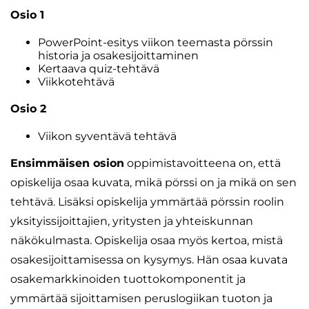
Osio 1
PowerPoint-esitys viikon teemasta pörssin
historia ja osakesijoittaminen
Kertaava quiz-tehtävä
Viikkotehtävä
Osio 2
Viikon syventävä tehtävä
Ensimmäisen osion
oppimistavoitteena on, että
opiskelija osaa kuvata, mikä pörssi on ja mikä on sen
tehtävä. Lisäksi opiskelija ymmärtää pörssin roolin
yksityissijoittajien, yritysten ja yhteiskunnan
näkökulmasta. Opiskelija osaa myös kertoa, mistä
osakesijoittamisessa on kysymys. Hän osaa kuvata
osakemarkkinoiden tuottokomponentit ja
ymmärtää sijoittamisen peruslogiikan tuoton ja