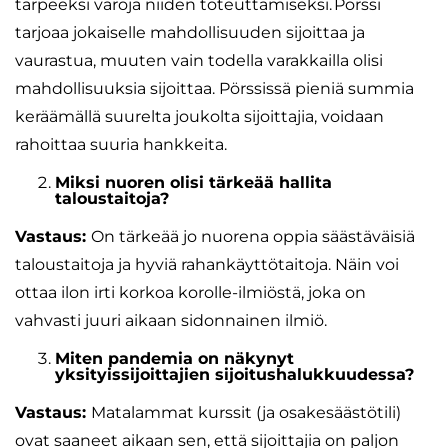
tarpeeksi varoja niiden toteuttamiseksi. Pörssi
tarjoaa jokaiselle mahdollisuuden sijoittaa ja
vaurastua, muuten vain todella varakkailla olisi
mahdollisuuksia sijoittaa. Pörssissä pieniä summia
keräämällä suurelta joukolta sijoittajia, voidaan
rahoittaa suuria hankkeita.
Miksi nuoren olisi tärkeää hallita
taloustaitoja?
Vastaus:
On tärkeää jo nuorena oppia säästäväisiä
taloustaitoja ja hyviä rahankäyttötaitoja. Näin voi
ottaa ilon irti korkoa korolle-ilmiöstä, joka on
vahvasti juuri aikaan sidonnainen ilmiö.
Miten pandemia on näkynyt
yksityissijoittajien sijoitushalukkuudessa?
Vastaus:
Matalammat kurssit (ja osakesäästötili)
ovat saaneet aikaan sen, että sijoittajia on paljon