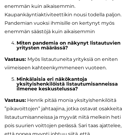
enemmän kuin aikaisemmin.
Kaupankäyntiaktiviteettikin nousi todella paljon.
Pandemian vuoksi ihmisille on kertynyt myös
enemmän säästöjä kuin aikaisemmin
Miten pandemia on näkynyt listautuvien
yritysten määrässä?
Vastaus:
Myös listautuneita yrityksiä on eniten
viimeiseen kahteenkymmeneen vuoteen.
Minkälaisia eri näkökantoja
yksityishenkilöistä listautumisanneissa
ilmenee keskustelussa?
Vastaus:
Henrik pitää monia yksityishenkilöitä
”pikavoittojen” jahtaajina, jotka ostavat osakkeita
listautumisanneissa ja myyvät niitä melkein heti
pois suurien voittojen perässä. Sari taas ajattelee,
että nopea myynti johtuu siitä, että