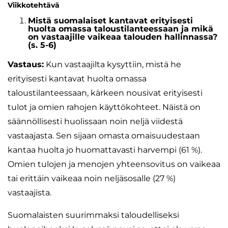
Viikkotehtävä
Mistä suomalaiset kantavat erityisesti
huolta omassa taloustilanteessaan ja mikä
on vastaajille vaikeaa talouden hallinnassa?
(s. 5-6)
Vastaus:
Kun vastaajilta kysyttiin, mistä he
erityisesti kantavat huolta omassa
taloustilanteessaan, kärkeen nousivat erityisesti
tulot ja omien rahojen käyttökohteet. Näistä on
säännöllisesti huolissaan noin neljä viidestä
vastaajasta. Sen sijaan omasta omaisuudestaan
kantaa huolta jo huomattavasti harvempi (61 %).
Omien tulojen ja menojen yhteensovitus on vaikeaa
tai erittäin vaikeaa noin neljäsosalle (27 %)
vastaajista.
Suomalaisten suurimmaksi taloudelliseksi