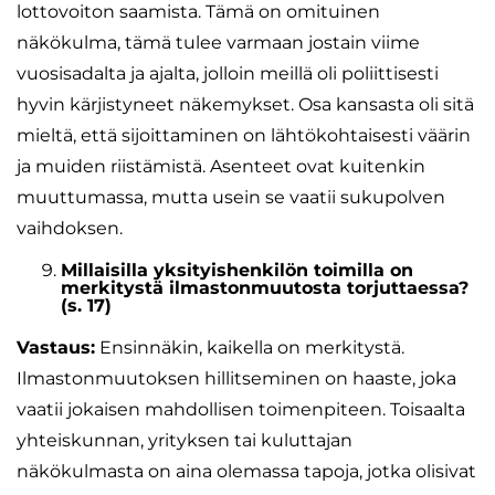
lottovoiton saamista. Tämä on omituinen
näkökulma, tämä tulee varmaan jostain viime
vuosisadalta ja ajalta, jolloin meillä oli poliittisesti
hyvin kärjistyneet näkemykset. Osa kansasta oli sitä
mieltä, että sijoittaminen on lähtökohtaisesti väärin
ja muiden riistämistä. Asenteet ovat kuitenkin
muuttumassa, mutta usein se vaatii sukupolven
vaihdoksen.
Millaisilla yksityishenkilön toimilla on
merkitystä ilmastonmuutosta torjuttaessa?
(s. 17)
Vastaus:
Ensinnäkin, kaikella on merkitystä.
Ilmastonmuutoksen hillitseminen on haaste, joka
vaatii jokaisen mahdollisen toimenpiteen. Toisaalta
yhteiskunnan, yrityksen tai kuluttajan
näkökulmasta on aina olemassa tapoja, jotka olisivat