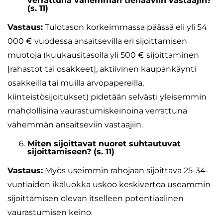
verrattuna vähemmän tienaaviin vastaajin?
(s. 11)
Vastaus:
Tulotason korkeimmassa päässä eli yli 54
000 € vuodessa ansaitsevilla eri sijoittamisen
muotoja (kuukausitasolla yli 500 € sijoittaminen
[rahastot tai osakkeet], aktiivinen kaupankäynti
osakkeilla tai muilla arvopapereilla,
kiinteistösijoitukset) pidetään selvästi yleisemmin
mahdollisina vaurastumiskeinoina verrattuna
vähemmän ansaitseviin vastaajiin.
Miten sijoittavat nuoret suhtautuvat
sijoittamiseen? (s. 11)
Vastaus:
Myös useimmin rahojaan sijoittava 25-34-
vuotiaiden ikäluokka uskoo keskivertoa useammin
sijoittamisen olevan itselleen potentiaalinen
vaurastumisen keino.