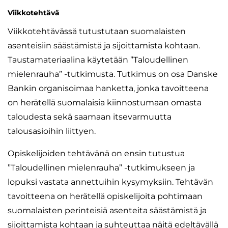
Viikkotehtävä
Viikkotehtävässä tutustutaan suomalaisten
asenteisiin säästämistä ja sijoittamista kohtaan.
Taustamateriaalina käytetään ”Taloudellinen
mielenrauha” -tutkimusta. Tutkimus on osa Danske
Bankin organisoimaa hanketta, jonka tavoitteena
on herätellä suomalaisia kiinnostumaan omasta
taloudesta sekä saamaan itsevarmuutta
talousasioihin liittyen.
Opiskelijoiden tehtävänä on ensin tutustua
”Taloudellinen mielenrauha” -tutkimukseen ja
lopuksi vastata annettuihin kysymyksiin. Tehtävän
tavoitteena on herätellä opiskelijoita pohtimaan
suomalaisten perinteisiä asenteita säästämistä ja
sijoittamista kohtaan ja suhteuttaa näitä edeltävällä