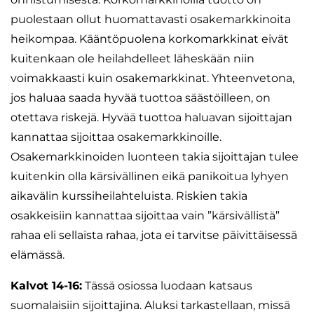
puolestaan ollut huomattavasti osakemarkkinoita
heikompaa. Kääntöpuolena korkomarkkinat eivät
kuitenkaan ole heilahdelleet läheskään niin
voimakkaasti kuin osakemarkkinat. Yhteenvetona,
jos haluaa saada hyvää tuottoa säästöilleen, on
otettava riskejä. Hyvää tuottoa haluavan sijoittajan
kannattaa sijoittaa osakemarkkinoille.
Osakemarkkinoiden luonteen takia sijoittajan tulee
kuitenkin olla kärsivällinen eikä panikoitua lyhyen
aikavälin kurssiheilahteluista. Riskien takia
osakkeisiin kannattaa sijoittaa vain ”kärsivällistä”
rahaa eli sellaista rahaa, jota ei tarvitse päivittäisessä
elämässä.
Kalvot 14-16:
Tässä osiossa luodaan katsaus
suomalaisiin sijoittajina. Aluksi tarkastellaan, missä