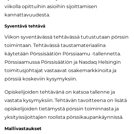
viikolla opittuihin asioihin sijoittamisen
kannattavuudesta.
Syventävä tehtävä
Viikon syventävässä tehtävässä tutustutaan pörssin
toimintaan. Tehtävässä taustamateriaalina
käytetään Pörssisäätiön Pörssiaamu -tallennetta.
Pörssiaamussa Pörssisäätiön ja Nasdaq Helsingin
toimitusjohtajat vastaavat osakemarkkinoita ja
pörssiä koskeviin kysymyksiin.
Opiskelijoiden tehtävänä on katsoa tallenne ja
vastata kysymyksiin. Tehtävän tavoitteena on lisätä
opiskelijoiden tietämystä pörssin toiminnasta ja
yksityissijoittajien roolista pörssikaupankäynnissä.
Mallivastaukset