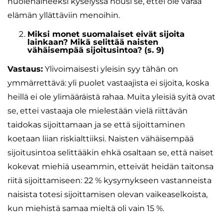
huolenaiheeksi kyselyssä nousi se, ettei ole varaa
elämän yllättäviin menoihin.
Miksi monet suomalaiset eivät sijoita
lainkaan? Mikä selittää naisten
vähäisempää sijoitusintoa? (s. 9)
Vastaus:
Ylivoimaisesti yleisin syy tähän on
ymmärrettävä: yli puolet vastaajista ei sijoita, koska
heillä ei ole ylimääräistä rahaa. Muita yleisiä syitä ovat
se, ettei vastaaja ole mielestään vielä riittävän
taidokas sijoittamaan ja se että sijoittaminen
koetaan liian riskialttiiksi. Naisten vähäisempää
sijoitusintoa selittääkin ehkä osaltaan se, että naiset
kokevat miehiä useammin, etteivät heidän taitonsa
riitä sijoittamiseen: 22 % kysymykseen vastanneista
naisista totesi sijoittamisen olevan vaikeaselkoista,
kun miehistä samaa mieltä oli vain 15 %.