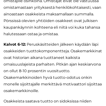
omistajille osinkoina. Omistajat eivät ole vastuussa
omistamastaan yrityksestä henkilökohtaisesti, vaan
ainoastaan osakkeista maksamallaan summalla.
Pörssissä olevien yhtiöiden osakkeet ovat julkisen
kaupankäynnin kohteena eli niitä voi kuka tahansa
halutessaan ostaa ja omistaa.
Kalvot 6-12:
Peruskäsitteiden jälkeen käydään läpi
osakkeiden tuottokomponentteja. Osakemarkkinat
ovat historian aikana tuottaneet kaikista
omaisuuslajeista parhaiten. Pitkän ajan keskiarvona
on ollut 8-10 prosentin vuosituotto.
Osakemarkkinoiden hyvä tuotto-odotus onkin
monelle sijoittajalle merkittävä motivaattori sijoittaa
osakemarkkinoille.
Osakkeista saatava tuotto on sidoksissa niiden