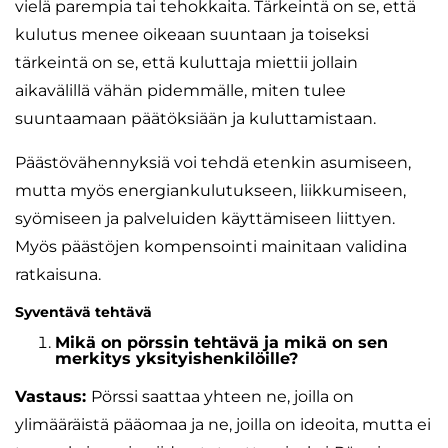
vielä parempia tai tehokkaita. Tärkeintä on se, että
kulutus menee oikeaan suuntaan ja toiseksi
tärkeintä on se, että kuluttaja miettii jollain
aikavälillä vähän pidemmälle, miten tulee
suuntaamaan päätöksiään ja kuluttamistaan.
Päästövähennyksiä voi tehdä etenkin asumiseen,
mutta myös energiankulutukseen, liikkumiseen,
syömiseen ja palveluiden käyttämiseen liittyen.
Myös päästöjen kompensointi mainitaan validina
ratkaisuna.
Syventävä tehtävä
Mikä on pörssin tehtävä ja mikä on sen
merkitys yksityishenkilöille?
Vastaus:
Pörssi saattaa yhteen ne, joilla on
ylimääräistä pääomaa ja ne, joilla on ideoita, mutta ei