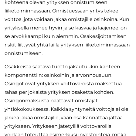
kohteena olevan yrityksen onnistumiseen
liiketoiminnassaan. Onnistuessaan yritys tekee
voittoa, jota voidaan jakaa omistajille osinkoina. Kun
yrityksellä menee hyvin ja se kasvaa ja laajenee, on
se arvokkaampi kuin aiemmin. Osakesijoittamisen
riskit liittyvät yhtä lailla yrityksen liiketoiminnassaan
onnistumiseen.
Osakkeista saatava tuotto jakautuukin kahteen
komponenttiin: osinkoihin ja arvonnousuun.
Osingot ovat yrityksen voittovaroista maksettua
rahaa per jokaista yrityksen osaketta kohden.
Osingonmaksusta päättävät omistajat
yhtiökokouksessa. Kaikkia syntyneitä voittoja ei ole
järkeä jakaa omistajille, vaan osa kannattaa jättää
yritykseen. Yritykseen jätetyillä voittovaroilla
voidaan toteuttaa esimerkiksi investointeja, mitkä