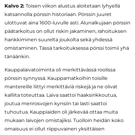
Kalvo 2:
Toisen viikon alustus aloitetaan lyhyellä
katsannolla pörssin historiaan. Pörssin juuret
ulottuvat aina 1600-luvulle asti. Alunalkujaan pörssin
päätarkoitus on ollut riskin jakaminen, rahoituksen
hankkiminen suurelta joukolta sekä yhdessä
omistaminen. Tässä tarkoituksessa pörssi toimii yhä
tänäänkin.
Kauppalaivatoiminta oli merkittävässä roolissa
pörssin synnyssä. Kauppamatkoihin toisille
mantereille liittyi merkittäviä riskejä ja ne olivat
kalliita toteuttaa. Laiva saattoi haaksirikkoutua,
joutua merirosvojen kynsiin tai lasti saattoi
tuhoutua. Kauppiaiden oli järkevää ottaa muita
mukaan laivojen omistajiksi. Tuolloin heidän koko
omaisuus ei ollut riippuvainen yksittäisen