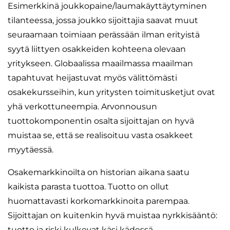
Esimerkkinä joukkopaine/laumakäyttäytyminen
tilanteessa, jossa joukko sijoittajia saavat muut
seuraamaan toimiaan perässään ilman erityistä
syytä liittyen osakkeiden kohteena olevaan
yritykseen. Globaalissa maailmassa maailman
tapahtuvat heijastuvat myös välittömästi
osakekursseihin, kun yritysten toimitusketjut ovat
yhä verkottuneempia. Arvonnousun
tuottokomponentin osalta sijoittajan on hyvä
muistaa se, että se realisoituu vasta osakkeet
myytäessä.
Osakemarkkinoilta on historian aikana saatu
kaikista parasta tuottoa. Tuotto on ollut
huomattavasti korkomarkkinoita parempaa.
Sijoittajan on kuitenkin hyvä muistaa nyrkkisääntö:
tuotto ja riski kulkevat käsi kädessä.