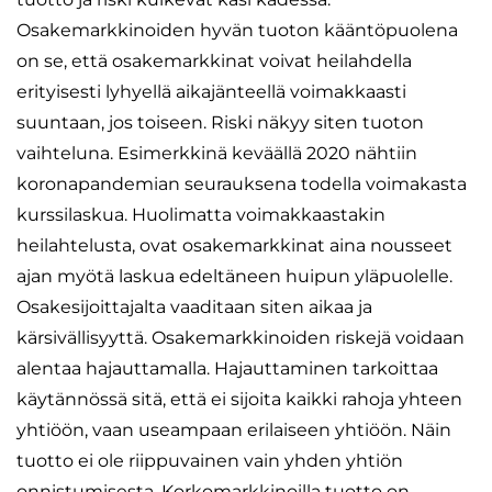
Osakemarkkinoiden hyvän tuoton kääntöpuolena
on se, että osakemarkkinat voivat heilahdella
erityisesti lyhyellä aikajänteellä voimakkaasti
suuntaan, jos toiseen. Riski näkyy siten tuoton
vaihteluna. Esimerkkinä keväällä 2020 nähtiin
koronapandemian seurauksena todella voimakasta
kurssilaskua. Huolimatta voimakkaastakin
heilahtelusta, ovat osakemarkkinat aina nousseet
ajan myötä laskua edeltäneen huipun yläpuolelle.
Osakesijoittajalta vaaditaan siten aikaa ja
kärsivällisyyttä. Osakemarkkinoiden riskejä voidaan
alentaa hajauttamalla. Hajauttaminen tarkoittaa
käytännössä sitä, että ei sijoita kaikki rahoja yhteen
yhtiöön, vaan useampaan erilaiseen yhtiöön. Näin
tuotto ei ole riippuvainen vain yhden yhtiön
onnistumisesta. Korkomarkkinoilla tuotto on