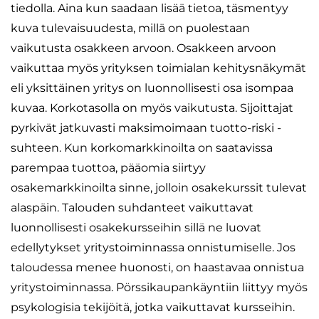
tiedolla. Aina kun saadaan lisää tietoa, täsmentyy
kuva tulevaisuudesta, millä on puolestaan
vaikutusta osakkeen arvoon. Osakkeen arvoon
vaikuttaa myös yrityksen toimialan kehitysnäkymät
eli yksittäinen yritys on luonnollisesti osa isompaa
kuvaa. Korkotasolla on myös vaikutusta. Sijoittajat
pyrkivät jatkuvasti maksimoimaan tuotto-riski -
suhteen. Kun korkomarkkinoilta on saatavissa
parempaa tuottoa, pääomia siirtyy
osakemarkkinoilta sinne, jolloin osakekurssit tulevat
alaspäin. Talouden suhdanteet vaikuttavat
luonnollisesti osakekursseihin sillä ne luovat
edellytykset yritystoiminnassa onnistumiselle. Jos
taloudessa menee huonosti, on haastavaa onnistua
yritystoiminnassa. Pörssikaupankäyntiin liittyy myös
psykologisia tekijöitä, jotka vaikuttavat kursseihin.