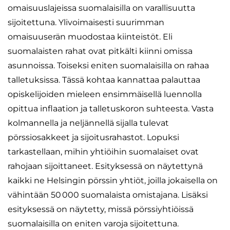
omaisuuslajeissa suomalaisilla on varallisuutta
sijoitettuna. Ylivoimaisesti suurimman
omaisuuserän muodostaa kiinteistöt. Eli
suomalaisten rahat ovat pitkälti kiinni omissa
asunnoissa. Toiseksi eniten suomalaisilla on rahaa
talletuksissa. Tässä kohtaa kannattaa palauttaa
opiskelijoiden mieleen ensimmäisellä luennolla
opittua inflaation ja talletuskoron suhteesta. Vasta
kolmannella ja neljännellä sijalla tulevat
pörssiosakkeet ja sijoitusrahastot. Lopuksi
tarkastellaan, mihin yhtiöihin suomalaiset ovat
rahojaan sijoittaneet. Esityksessä on näytettynä
kaikki ne Helsingin pörssin yhtiöt, joilla jokaisella on
vähintään 50 000 suomalaista omistajana. Lisäksi
esityksessä on näytetty, missä pörssiyhtiöissä
suomalaisilla on eniten varoja sijoitettuna.