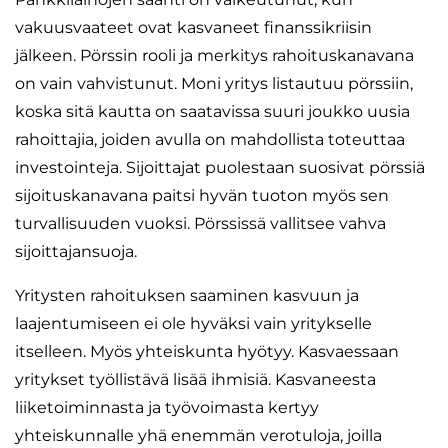
vakuusvaateet ovat kasvaneet finanssikriisin
jälkeen. Pörssin rooli ja merkitys rahoituskanavana
on vain vahvistunut. Moni yritys listautuu pörssiin,
koska sitä kautta on saatavissa suuri joukko uusia
rahoittajia, joiden avulla on mahdollista toteuttaa
investointeja. Sijoittajat puolestaan suosivat pörssiä
sijoituskanavana paitsi hyvän tuoton myös sen
turvallisuuden vuoksi. Pörssissä vallitsee vahva
sijoittajansuoja.
Yritysten rahoituksen saaminen kasvuun ja
laajentumiseen ei ole hyväksi vain yritykselle
itselleen. Myös yhteiskunta hyötyy. Kasvaessaan
yritykset työllistävä lisää ihmisiä. Kasvaneesta
liiketoiminnasta ja työvoimasta kertyy
yhteiskunnalle yhä enemmän verotuloja, joilla