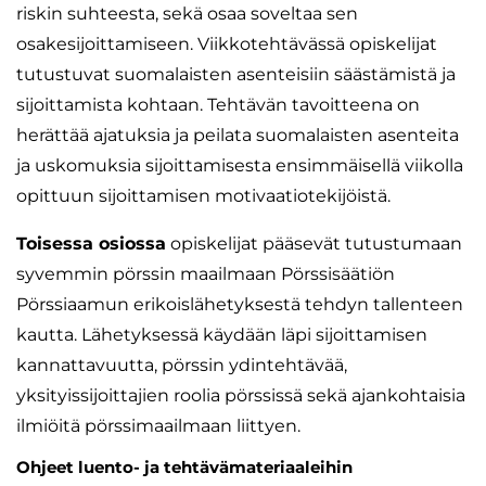
riskin suhteesta, sekä osaa soveltaa sen
osakesijoittamiseen. Viikkotehtävässä opiskelijat
tutustuvat suomalaisten asenteisiin säästämistä ja
sijoittamista kohtaan. Tehtävän tavoitteena on
herättää ajatuksia ja peilata suomalaisten asenteita
ja uskomuksia sijoittamisesta ensimmäisellä viikolla
opittuun sijoittamisen motivaatiotekijöistä.
Toisessa osiossa
opiskelijat pääsevät tutustumaan
syvemmin pörssin maailmaan Pörssisäätiön
Pörssiaamun erikoislähetyksestä tehdyn tallenteen
kautta. Lähetyksessä käydään läpi sijoittamisen
kannattavuutta, pörssin ydintehtävää,
yksityissijoittajien roolia pörssissä sekä ajankohtaisia
ilmiöitä pörssimaailmaan liittyen.
Ohjeet luento- ja tehtävämateriaaleihin