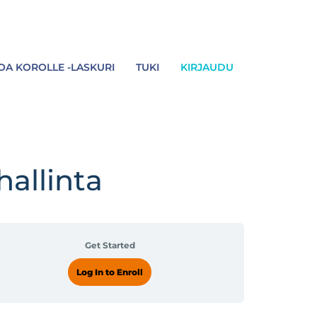
A KOROLLE -LASKURI
TUKI
KIRJAUDU
hallinta
Get Started
Log In to Enroll