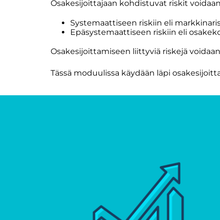
Osakesijoittajaan kohdistuvat riskit voida
Systemaattiseen riskiin eli markkinaris
Epäsystemaattiseen riskiin eli osakeko
Osakesijoittamiseen liittyviä riskejä voidaan
Tässä moduulissa käydään läpi osakesijoittam