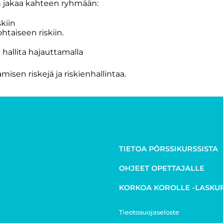
an jakaa kahteen ryhmään:
kiin
htaiseen riskiin.
 hallita hajauttamalla
isen riskejä ja riskienhallintaa.
TIETOA PÖRSSIKURSSISTA
OHJEET OPETTAJALLE
KORKOA KOROLLE -LASKU
Tieotosuojaseloste