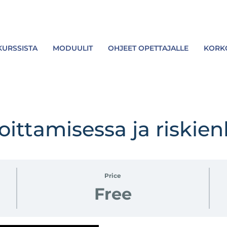
KURSSISTA
MODUULIT
OHJEET OPETTAJALLE
KORKO
joittamisessa ja riskien
Price
Free